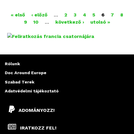
« első
‹ előző
…
2
3
4
5
6
7
8
O
9
10
…
következő ›
utolsó »
L
D
A
Rólunk
L
Doc Around Europe
A
Szabad Terek
K
Adatvédelmi tájékoztató
ADOMÁNYOZZ!
IRATKOZZ FEL!