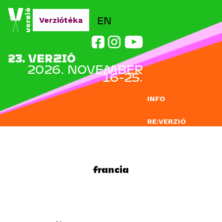
Jump to navigation
EN
Verziótéka
23. VERZIÓ
2026. NOVEMBER
16-25.
INFO
RE:VERZIÓ
NEVEZÉS
DOCLAB
francia
OKTATÁS
BLOG