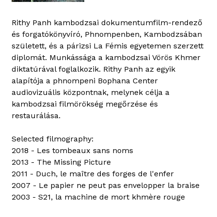
Rithy Panh kambodzsai dokumentumfilm-rendező
és forgatókönyvíró, Phnompenben, Kambodzsában
született, és a párizsi La Fémis egyetemen szerzett
diplomát. Munkássága a kambodzsai Vörös Khmer
diktatúrával foglalkozik. Rithy Panh az egyik
alapítója a phnompeni Bophana Center
audiovizuális központnak, melynek célja a
kambodzsai filmörökség megőrzése és
restaurálása.
Selected filmography:
2018 - Les tombeaux sans noms
2013 - The Missing Picture
2011 - Duch, le maître des forges de l'enfer
2007 - Le papier ne peut pas envelopper la braise
2003 - S21, la machine de mort khmère rouge