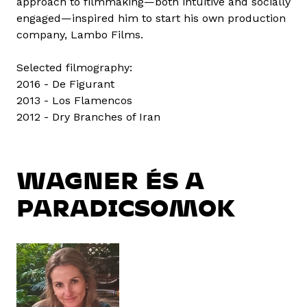
approach to filmmaking—both intuitive and socially
engaged—inspired him to start his own production
company, Lambo Films.
Selected filmography:
2016 - De Figurant
2013 - Los Flamencos
2012 - Dry Branches of Iran
WAGNER ÉS A
PARADICSOMOK