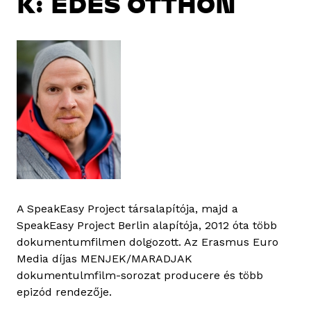
K: ÉDES OTTHON
A SpeakEasy Project társalapítója, majd a
SpeakEasy Project Berlin alapítója, 2012 óta több
dokumentumfilmen dolgozott. Az Erasmus Euro
Media díjas MENJEK/MARADJAK
dokumentulmfilm-sorozat producere és több
epizód rendezője.