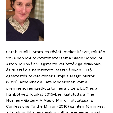
Sarah Pucill 16mm-es rövidfilmeket készít, miután
1990-ben MA fokozatot szerzett a Slade School of
Arton. Munkáit világszerte vetítették galériákban,
és díjazták a nemzetközi fesztiválokon. Első
egészestés fekete-fehér filmje a Magic Mirror
(2013), amelynek a Tate Modernben volt a
premierje, nemzetközi turnéra vitte a LUX és a
filmből vett fotókat 2015-ben kiállította a The
Nunnery Gallery. A Magic Mirror folytatása, a
Confessions To the Mirror (2016) szintén 16mm-es,
a Londoni Filmfesztiválon volt a premierje, majd