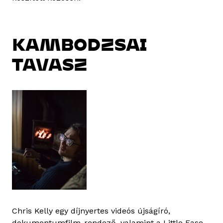
KAMBODZSAI
TAVASZ
Chris Kelly egy díjnyertes videós újságíró,
dokumentumfilm-rendező, valamint a Little Ease