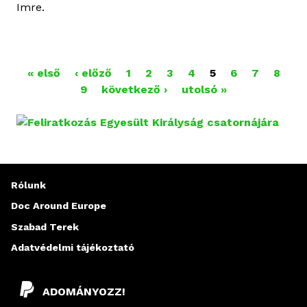
Imre.
« első
‹ előző
1
2
3
4
5
6
7
8
O
9
következő ›
utolsó »
L
D
A
Rólunk
L
Doc Around Europe
A
Szabad Terek
K
Adatvédelmi tájékoztató
ADOMÁNYOZZ!