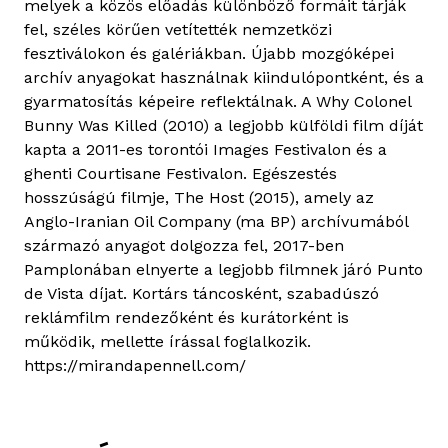
melyek a közös előadás különböző formáit tárják
fel, széles körűen vetítették nemzetközi
fesztiválokon és galériákban. Újabb mozgóképei
archív anyagokat használnak kiindulópontként, és a
gyarmatosítás képeire reflektálnak. A Why Colonel
Bunny Was Killed (2010) a legjobb külföldi film díját
kapta a 2011-es torontói Images Festivalon és a
ghenti Courtisane Festivalon. Egészestés
hosszúságú filmje, The Host (2015), amely az
Anglo-Iranian Oil Company (ma BP) archívumából
származó anyagot dolgozza fel, 2017-ben
Pamplonában elnyerte a legjobb filmnek járó Punto
de Vista díjat. Kortárs táncosként, szabadúszó
reklámfilm rendezőként és kurátorként is
működik, mellette írással foglalkozik.
https://mirandapennell.com/