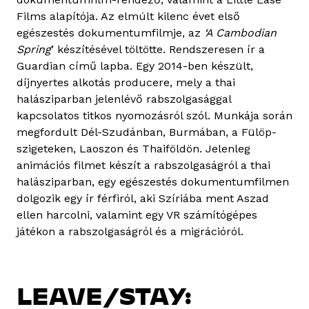
Films alapítója. Az elmúlt kilenc évet első
egészestés dokumentumfilmje, az
‘A Cambodian
Spring
’ készítésével töltötte. Rendszeresen ír a
Guardian című lapba. Egy 2014-ben készült,
díjnyertes alkotás producere, mely a thai
halásziparban jelenlévő rabszolgasággal
kapcsolatos titkos nyomozásról szól. Munkája során
megfordult Dél-Szudánban, Burmában, a Fülöp-
szigeteken, Laoszon és Thaiföldön. Jelenleg
animációs filmet készít a rabszolgaságról a thai
halásziparban, egy egészestés dokumentumfilmen
dolgozik egy ír férfiról, aki Szíriába ment Aszad
ellen harcolni, valamint egy VR számítógépes
játékon a rabszolgaságról és a migrációról.
LEAVE/STAY: