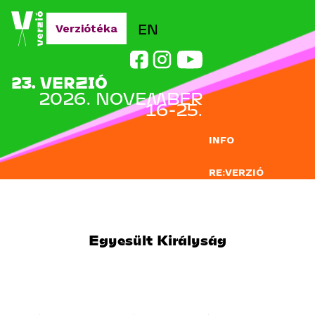
Jump to navigation
EN
Verziótéka
23. VERZIÓ
2026. NOVEMBER
16-25.
INFO
RE:VERZIÓ
NEVEZÉS
DOCLAB
Egyesült Királyság
OKTATÁS
BLOG