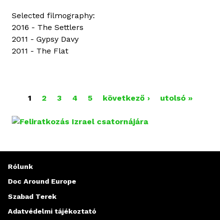
Selected filmography:
2016 - The Settlers
2011 - Gypsy Davy
2011 - The Flat
O
1
2
3
4
5
következő ›
utolsó »
L
D
A
Rólunk
L
Doc Around Europe
A
Szabad Terek
K
Adatvédelmi tájékoztató