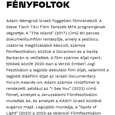
FÉNYFOLTOK
Adam Weingrod izraeli független filmrendező. A
Steve Tisch TAU Film Tanszék MFA programjának
végzettje. A "The Island" (2017) című 60 perces
dokumentumfilm rendezője, amely a yesDocu
csatorna megbízásából készült, számos
filmfesztiválon, köztük a Docavivon és a Santa
Barbarán is vetítettek. A film számos díjat nyert,
többek között 2020-ban a Verzió Emberi Jogi
Fesztiválon a legjobb debütáló film díját, valamint a
legjobb diákfilm díjat az Israeli Documentary
Forum Awards-on. Adam számos rövidfilmet is
rendezett, például az “I See You” (2023) című
filmet, amelyet a Jeruzsálemi Filmfesztiválon
mutatták be, és amelyet a KAN11 izraeli köztévé
sugároz majd. Legújabb munkája, a "Spots of
Light" (2023) a 2023-as Velencei Filmfesztiválon