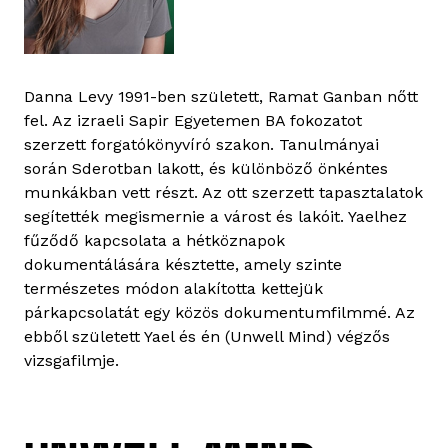
Danna Levy 1991-ben született, Ramat Ganban nőtt
fel. Az izraeli Sapir Egyetemen BA fokozatot
szerzett forgatókönyvíró szakon. Tanulmányai
során Sderotban lakott, és különböző önkéntes
munkákban vett részt. Az ott szerzett tapasztalatok
segítették megismernie a várost és lakóit. Yaelhez
fűződő kapcsolata a hétköznapok
dokumentálására késztette, amely szinte
természetes módon alakította kettejük
párkapcsolatát egy közös dokumentumfilmmé. Az
ebből született Yael és én (Unwell Mind) végzős
vizsgafilmje.