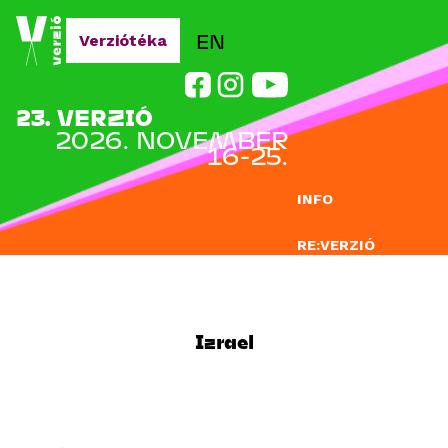
Jump to navigation
EN
Verziótéka
23. VERZIÓ
2026. NOVEMBER
16-25.
INFO
RE:VERZIÓ
NEVEZÉS
DOCLAB
Izrael
OKTATÁS
BLOG