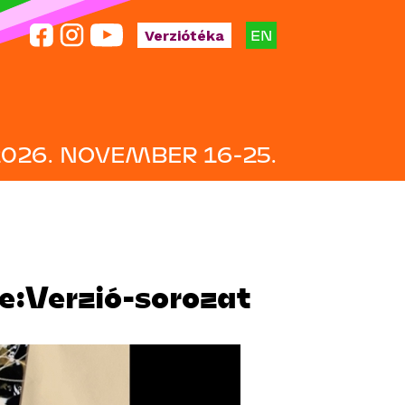
EN
Verziótéka
2026. NOVEMBER 16-25.
Re:Verzió-sorozat