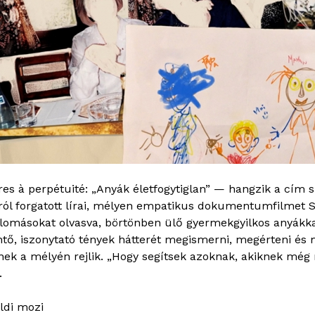
es à perpétuité: „Anyák életfogytiglan” — hangzik a cím s
 forgatott lírai, mélyen empatikus dokumentumfilmet Sofi
lomásokat olvasva, börtönben ülő gyermekgyilkos anyákkal
entő, iszonytató tények hátterét megismerni, megérteni és
ek a mélyén rejlik. „Hogy segítsek azoknak, akiknek még
.
oldi mozi