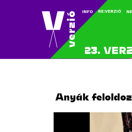
RE:VERZIÓ
INFO
N
23. VER
Anyák feloldozá