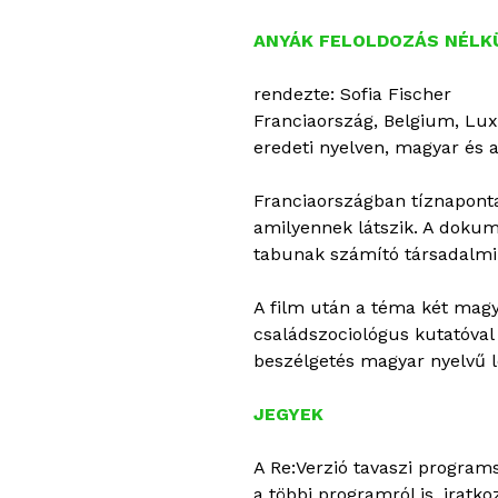
ANYÁK FELOLDOZÁS NÉLK
rendezte: Sofia Fischer
Franciaország, Belgium, Lu
eredeti nyelven, magyar és an
Franciaországban tíznaponta
amilyennek látszik. A dokum
tabunak számító társadalmi j
A film után a téma két magy
családszociológus kutatóval 
beszélgetés magyar nyelvű l
JEGYEK
A Re:Verzió tavaszi programs
a többi programról is, iratk