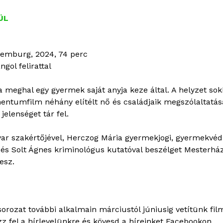
ÜL
xemburg, 2024, 74 perc
gol felirattal
 meghal egy gyermek saját anyja keze által. A helyzet sok
entumfilm néhány elítélt nő és családjaik megszólaltatás
elenséget tár fel.
ar szakértőjével, Herczog Mária gyermekjogi, gyermekvéd
és Solt Ágnes kriminológus kutatóval beszélget Mesterházy 
esz.
orozat további alkalmain márciustól júniusig vetítünk fil
ozz fel a hírlevelünkre és kövesd a híreinket Facebookon.