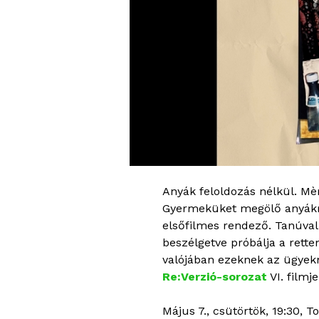
Anyák feloldozás nélkül. Mèr
Gyermeküket megölő anyákról
elsőfilmes rendező. Tanúval
beszélgetve próbálja a rett
valójában ezeknek az ügyekn
Re:Verzió-sorozat
VI. filmje
Május 7., csütörtök, 19:30, T