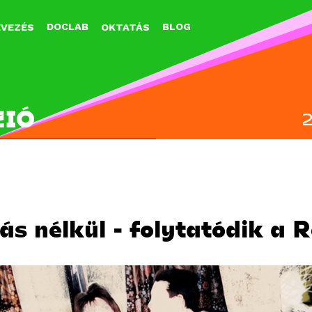
Jump to navigation
DOCLAB
BLOG
EVEZÉS
OKTATÁS
ZIÓ
s nélkül - folytatódik a 