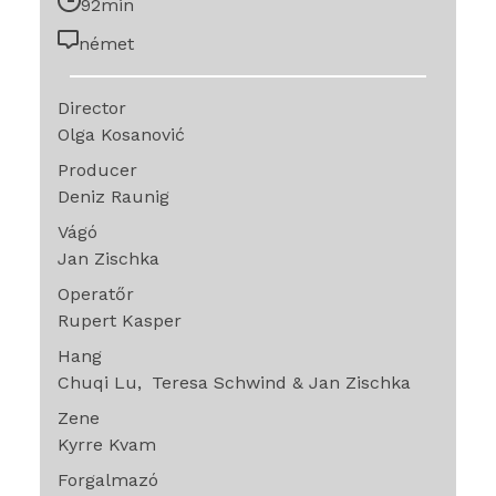
92min
német
Director
Olga Kosanović
Producer
Deniz Raunig
Vágó
Jan Zischka
Operatőr
Rupert Kasper
Hang
Chuqi Lu
Teresa Schwind & Jan Zischka
Zene
Kyrre Kvam
Forgalmazó