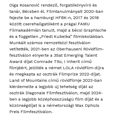
Olga Kosanović rendező, forgatókönyvíró és
tanár, Bécsben él. Filmtanulmányait 2020-ban
fejezte be a hamburgi HFBK-n, 2017 és 2018
között cserehallgatóként a prágai FAMU
Filmakadémián tanult, majd a bécsi Graphische
és a független „Friedl Kubelka” filmiskolákban.
Munkáit számos nemzetközi fesztiválon
vetítették, 2021-ben az Oberhauseni Rövidfilm-
fesztiválon elnyerte a 3Sat Emerging Talent
Award díjat Comrade Tito, I Inherit című
filmjéért, jelölték a német LOLA rövidfilm-díjra
és megkapta az osztrák Filmprize 2022-díjat.
Land of Mountains című rövidfilmje 2023-ban
kiérdemelte a legjobb új tehetség díját az
osztrák Diagonale Filmfesztiválon, majd 2024-
ben a legjobb középhosszúságú film díját és a
közönségdíjat is a németországi Max Ophüls
Preis Filmfesztiválon.