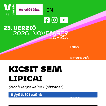
Jump to navigation
EN
Verziótéka
23. VERZIÓ
2026. NOVEMBER
16-25.
INFO
RE:VERZIÓ
KICSIT SEM
NEVEZÉS
LIPICAI
DOCLAB
Noch lange keine Lipizzaner
OKTATÁS
Együtt létezünk
BLOG