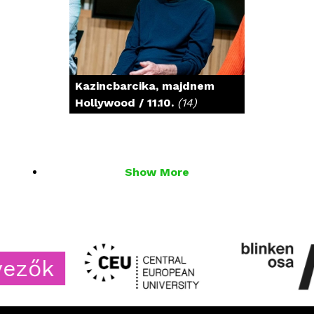
Kazincbarcika, majdnem
Hollywood / 11.10.
(14)
Show More
k