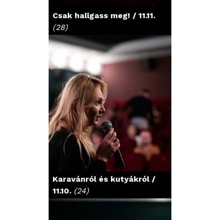
Csak hallgass meg! / 11.11.
(28)
Karavánról és kutyákról /
11.10.
(24)