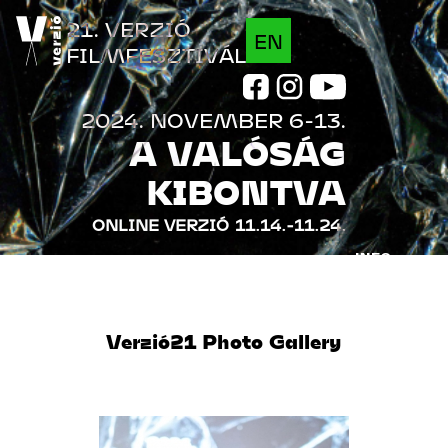
Jump to navigation
21. VERZIÓ
EN
FILMFESZTIVÁL
2024. NOVEMBER 6-13.
A VALÓSÁG
KIBONTVA
ONLINE VERZIÓ
11.14.-11.24.
INFO
FILMEK
Verzió21 Photo Gallery
PROGRAM
VENDÉGEK
INDUSTRY