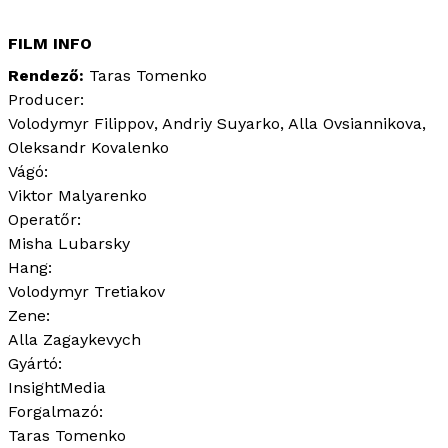
FILM INFO
Rendező
Taras Tomenko
Producer:
Volodymyr Filippov
Andriy Suyarko
Alla Ovsiannikova
Oleksandr Kovalenko
Vágó:
Viktor Malyarenko
Operatőr:
Misha Lubarsky
Hang:
Volodymyr Tretiakov
Zene:
Alla Zagaykevych
Gyártó:
InsightMedia
Forgalmazó:
Taras Tomenko