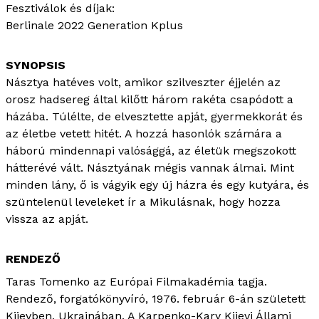
Fesztiválok és díjak:
Berlinale 2022 Generation Kplus
Násztya hatéves volt, amikor szilveszter éjjelén az
orosz hadsereg által kilőtt három rakéta csapódott a
házába. Túlélte, de elvesztette apját, gyermekkorát és
az életbe vetett hitét. A hozzá hasonlók számára a
háború mindennapi valósággá, az életük megszokott
hátterévé vált. Násztyának mégis vannak álmai. Mint
minden lány, ő is vágyik egy új házra és egy kutyára, és
szüntelenül leveleket ír a Mikulásnak, hogy hozza
vissza az apját.
RENDEZŐ
Taras Tomenko az Európai Filmakadémia tagja.
Rendező, forgatókönyvíró, 1976. február 6-án született
Kijevben, Ukrajnában. A Karpenko-Kary Kijevi Állami