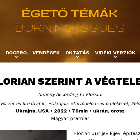
Jump to navigation
DOCPRO
VENDÉGEK
OKTATÁS
VIDÉKI VERZIÓK
LORIAN SZERINT A VÉGTEL
Infinity According to Florian
észet és kreativitás
Ukrajna
történelem és emlékezet
éle
Ukrajna, USA
2022
70min
ukrán, orosz
Magyar premier
Florian Jurijev kijevi építé