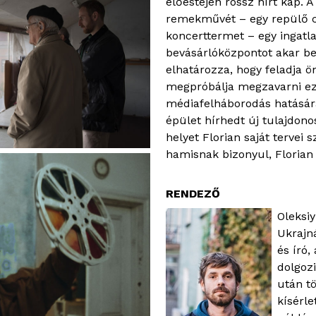
előestéjén rossz hírt kap. A
remekművét – egy repülő c
koncerttermet – egy ingatla
bevásárlóközpontot akar bel
elhatározza, hogy feladja 
megpróbálja megzavarni ezt
médiafelháborodás hatására
épület hírhedt új tulajdono
helyet Florian saját tervei sz
hamisnak bizonyul, Florian
RENDEZŐ
Oleksi
Ukrajn
és író,
dolgoz
után t
kísérle