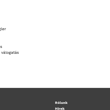
gler
ás
 válogatás
Rólunk
Hírek