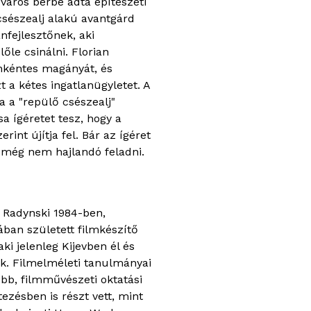
 város bérbe adta építészeti
sészealj alakú avantgárd
nfejlesztőnek, aki
őle csinálni. Florian
önkéntes magányát, és
 a kétes ingatlanügyletet. A
 a "repülő csészealj"
sa ígéretet tesz, hogy a
erint újítja fel. Bár az ígéret
 még nem hajlandó feladni.
y Radynski 1984-ben,
ában született filmkészítő
 aki jelenleg Kijevben él és
ik. Filmelméleti tanulmányai
öbb, filmművészeti oktatási
tezésben is részt vett, mint