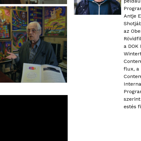
példáu
Progra
Antje 
Shotjáb
az Obe
Rövidfi
a DOK 
Wintert
Contem
flux, a 
Contem
Interna
Progra
szerint
estés f