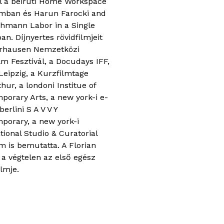
l a beiruti Home Workspace
mban és Harun Farocki and
Ehmann Labor in a Single
an. Díjnyertes rövidfilmjeit
rhausen Nemzetközi
lm Fesztivál, a Docudays IFF,
Leipzig, a Kurzfilmtage
hur, a londoni Institue of
porary Arts, a new york-i e-
berlini S A V V Y
porary, a new york-i
tional Studio & Curatorial
m is bemutatta. A Florian
 a végtelen az első egész
ilmje.