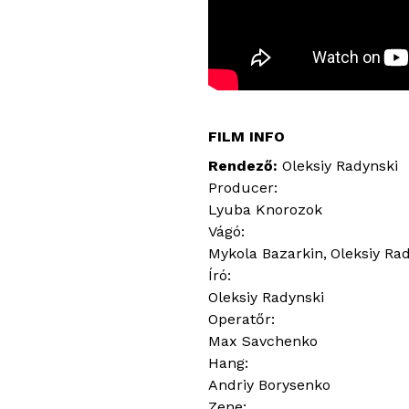
FILM INFO
Rendező
Oleksiy Radynski
Producer:
Lyuba Knorozok
Vágó:
Mykola Bazarkin
Oleksiy Ra
Író:
Oleksiy Radynski
Operatőr:
Max Savchenko
Hang:
Andriy Borysenko
Zene: