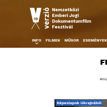
Nemzetközi
Emberi Jogi
Dokumentumfilm
Fesztivál
INFO
FILMEK
MŰSOR
ESEMÉNYEK
F
műv
Képeslapok Ukrajnából