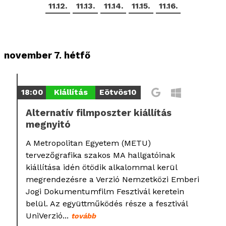
11.12.
11.13.
11.14.
11.15.
11.16.
november 7. hétfő
18:00
Kiállítás
Eötvös10
Alternatív filmposzter kiállítás
megnyitó
A Metropolitan Egyetem (METU)
tervezőgrafika szakos MA hallgatóinak
kiállítása idén ötödik alkalommal kerül
megrendezésre a Verzió Nemzetközi Emberi
Jogi Dokumentumfilm Fesztivál keretein
belül. Az együttműködés része a fesztivál
UniVerzió...
tovább