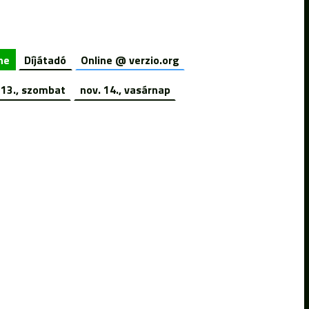
ne
Díjátadó
Online @ verzio.org
 13., szombat
nov. 14., vasárnap