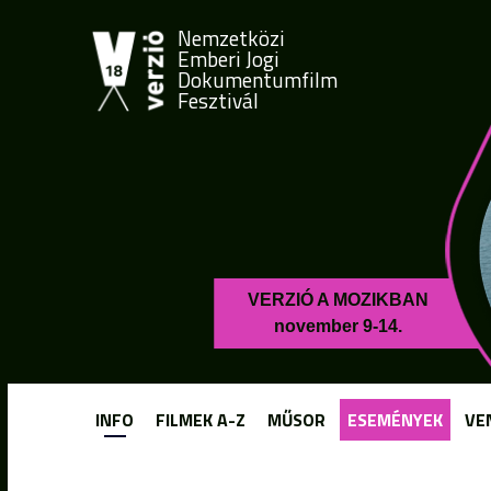
Nemzetközi
Emberi Jogi
Dokumentumfilm
Fesztivál
VERZIÓ A MOZIKBAN
november 9-14.
INFO
FILMEK A-Z
MŰSOR
ESEMÉNYEK
VE