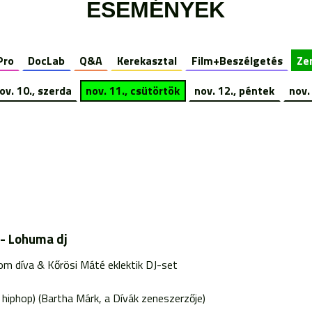
ESEMÉNYEK
Pro
DocLab
Q&A
Kerekasztal
Film+Beszélgetés
Ze
ov. 10., szerda
nov. 11., csütörtök
nov. 12., péntek
nov.
 - Lohuma dj
om díva & Kőrösi Máté eklektik DJ-set
 hiphop) (Bartha Márk, a Dívák zeneszerzője)