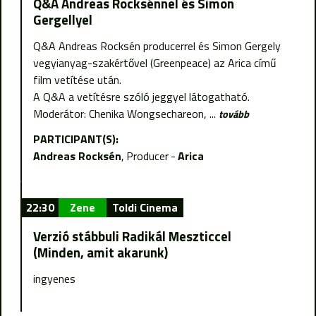
Q&A Andreas Rocksénnel és Simon
Gergellyel
Q&A Andreas Rocksén producerrel és Simon Gergely
vegyianyag-szakértővel (Greenpeace) az Arica című
film vetítése után.
A Q&A a vetítésre szóló jeggyel látogatható.
Moderátor: Chenika Wongsechareon, ...
tovább
PARTICIPANT(S):
Andreas Rocksén
Producer
Arica
22:30
Zene
Toldi Cinema
Verzió stábbuli Radikál Meszticcel
(Minden, amit akarunk)
ingyenes