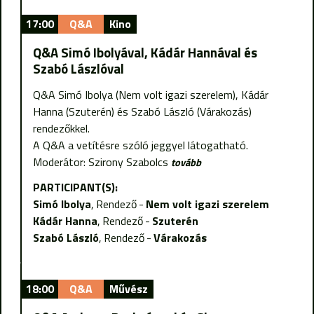
17:00
Q&A
Kino
Q&A Simó Ibolyával, Kádár Hannával és
Szabó Lászlóval
Q&A Simó Ibolya (Nem volt igazi szerelem), Kádár
Hanna (Szuterén) és Szabó László (Várakozás)
rendezőkkel.
A Q&A a vetítésre szóló jeggyel látogatható.
Moderátor: Szirony Szabolcs
tovább
PARTICIPANT(S):
Simó Ibolya
Rendező
Nem volt igazi szerelem
Kádár Hanna
Rendező
Szuterén
Szabó László
Rendező
Várakozás
18:00
Q&A
Művész