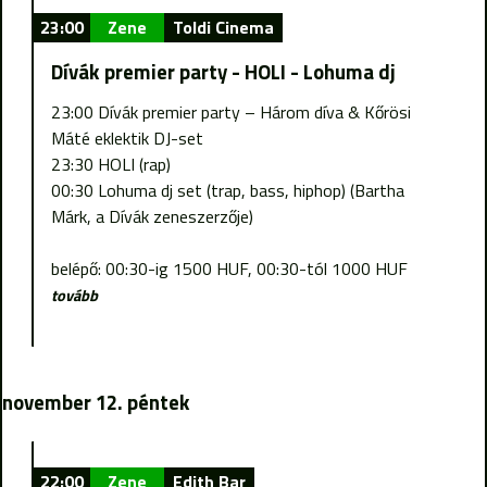
23:00
Zene
Toldi Cinema
Dívák premier party - HOLI - Lohuma dj
23:00 Dívák premier party – Három díva & Kőrösi
Máté eklektik DJ-set
23:30 HOLI (rap)
00:30 Lohuma dj set (trap, bass, hiphop) (Bartha
Márk, a Dívák zeneszerzője)
belépő: 00:30-ig 1500 HUF, 00:30-tól 1000 HUF
tovább
november 12. péntek
22:00
Zene
Edith Bar