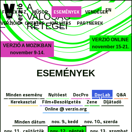
Jump to navigation
A
EN
FILMEK A-Z
MŰSOR
ESEMÉNYEK
VENDÉGEK
VALÓSÁG
I VERZIÓK
OKTATÁS
KIÁLLÍTÁS
PARTNEREK
RÉTEGEI
VERZIÓ ONLINE
VERZIÓ A MOZIKBAN
november 15-21.
november 9-14.
ESEMÉNYEK
Minden esemény
Nyitóest
DocPro
DocLab
Q&A
Kerekasztal
Film+Beszélgetés
Zene
Díjátadó
Online @ verzio.org
Minden dátum
nov. 9., kedd
nov. 10., szerda
nov. 11., csütörtök
nov. 12., péntek
nov. 13., szombat