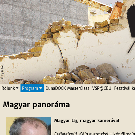
Jump to navigation
Rólunk
Program
DunaDOCK MasterClass
VSP@CEU
Fesztivál k
Magyar panoráma
Magyar táj, magyar kamerával
Esélytelenül
,
Káin gyermekei
- két filmcí