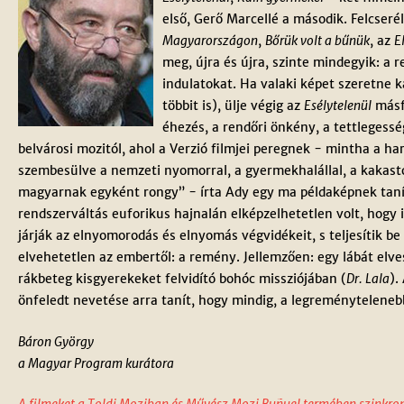
első, Gerő Marcellé a második. Felcseré
Magyarországon
,
Bőrük volt a bűnük
, az
E
meg, újra és újra, szinte mindegyik: a 
indulatokat. Ha valaki képet szeretne k
többit is), ülje végig az
Esélytelenül
másfé
éhezés, a rendőri önkény, a tettlegessé
belvárosi mozitól, ahol a Verzió filmjei peregnek - mintha a h
szembesülve a nemzeti nyomorral, a gyermekhalállal, a kakastol
magyarnak egyként rongy” - írta Ady egy ma példaképnek tanítot
rendszerváltás euforikus hajnalán elképzelhetetlen volt, hog
járják az elnyomorodás és elnyomás végvidékeit, s teljesítik b
elvehetetlen az embertől: a remény. Jellemzően: egy lábát elve
rákbeteg kisgyerekeket felvidító bohóc missziójában (
Dr. Lala
).
önfeledt nevetése arra tanít, hogy mindig, a legreménytelenebb 
Báron György
a Magyar Program kurátora