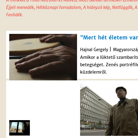
A filmeket a Toldi Moziban és Művész Mozi Buñuel termében szinkron
Éjjeli menedék, Hétköznapi forradalom, A hiányzó kép, Netfüggők, A 
Fevlidék.
"Mert hét életem van,
|
Hajnal Gergely
Magyarorszá
Amikor a lüktető szambarit
betegséget. Zenés portréfil
küzdelemről.