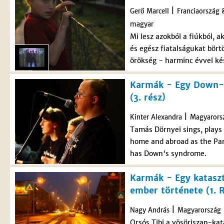
|
Gerő Marcell
Franciaország
magyar
Mi lesz azokból a fiúkból,
és egész fiatalságukat bört
örökség - harminc évvel ké
Karmák - Egy Down-s
(3. rész)
|
Kinter Alexandra
Magyarors
Tamás Dörnyei sings, plays 
home and abroad as the Par
has Down's syndrome.
Karmák - Egy kataszt
ember története (1. 
|
Nagy András
Magyarország
Orsós Tibi a vösöriszap-kata