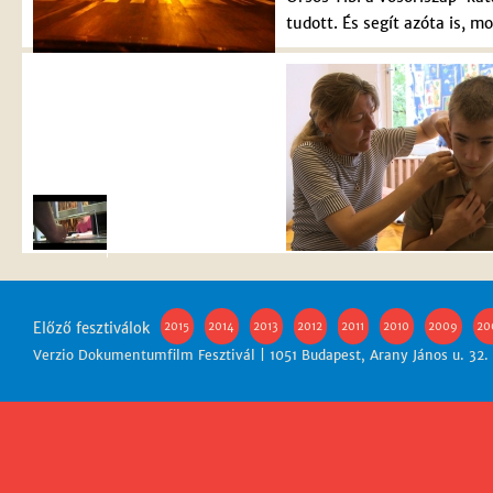
tudott. És segít azóta is, 
Előző fesztiválok
2015
2014
2013
2012
2011
2010
2009
20
Verzio Dokumentumfilm Fesztivál | 1051 Budapest, Arany János u. 32.