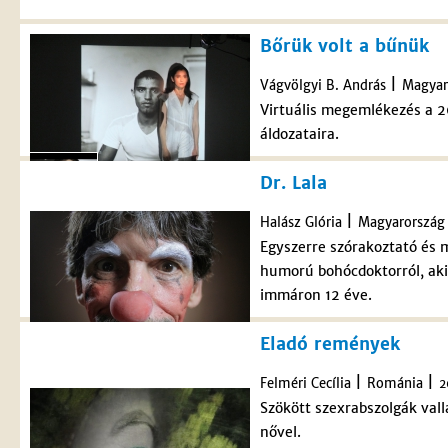
Bőrük volt a bűnük
|
Vágvölgyi B. András
Magyar
Virtuális megemlékezés a
áldozataira.
Dr. Lala
|
Halász Glória
Magyarország
Egyszerre szórakoztató és
humorú bohócdoktorról, aki
immáron 12 éve.
Eladó remények
|
|
Felméri Cecília
Románia
2
Szökött szexrabszolgák val
nővel.