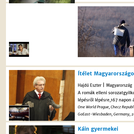
Ítélet Magyarország
|
Hajdú Eszter
Magyarország
A romák elleni sorozatgyil
lépésről lépésre,167 napon á
One World Prague, Checz Repub
GoEast-Wiesbaden, Germany,
Káin gyermekei