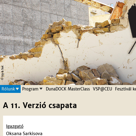
Jump to navigation
Rólunk
Program
DunaDOCK MasterClass
VSP@CEU
Fesztivál k
A 11. Verzió csapata
Igazgató
Oksana Sarkisova