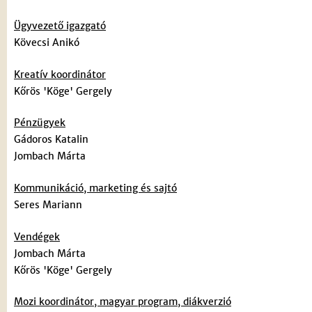
Ügyvezető igazgató
Kövecsi Anikó
Kreatív koordinátor
Kőrös 'Köge' Gergely
Pénzügyek
Gádoros Katalin
Jombach Márta
Kommunikáció, marketing és sajtó
Seres Mariann
Vendégek
Jombach Márta
Kőrös 'Köge' Gergely
Mozi koordinátor, magyar program, diákverzió