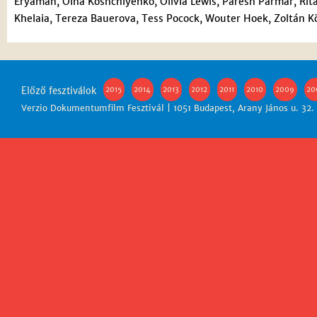
Eryaman, Olha Koshchiyenko, Olivia Lewis, Paresh Parmar, Rit
Khelaia, Tereza Bauerova, Tess Pocock, Wouter Hoek, Zoltán Kö
Előző fesztiválok
2015
2014
2013
2012
2011
2010
2009
20
Verzio Dokumentumfilm Fesztivál | 1051 Budapest, Arany János u. 32.