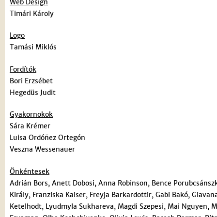
Web Design
Timári Károly
Logo
Tamási Miklós
Fordítók
Bori Erzsébet
Hegedüs Judit
Gyakornokok
Sára Krémer
Luisa Ordóñez Ortegón
Veszna Wessenauer
Önkéntesek
Adrián Bors, Anett Dobosi, Anna Robinson, Bence Porubcsánszki
Király, Franziska Kaiser, Freyja Barkardottir, Gabi Bakó, Giav
Ketelhodt, Lyudmyla Sukhareva, Magdi Szepesi, Mai Nguyen, Mar