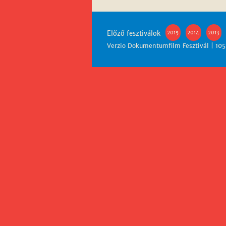
Előző fesztiválok
2015
2014
2013
Verzio Dokumentumfilm Fesztivál | 1051