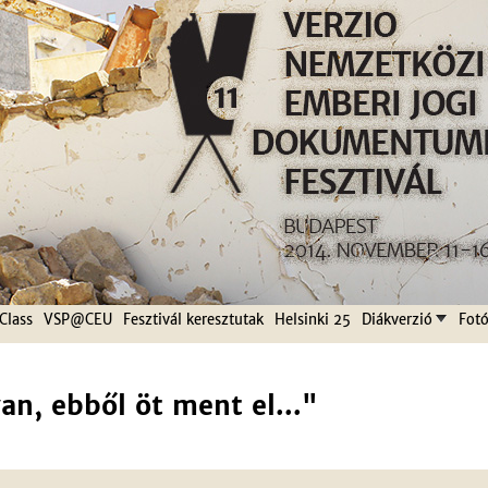
Jump to navigation
Class
VSP@CEU
Fesztivál keresztutak
Helsinki 25
Diákverzió
Fotó
an, ebből öt ment el..."