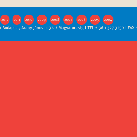
2012
2011
2010
2009
2008
2007
2006
2005
2004
 Budapest, Arany János u. 32. / Magyarország | TEL + 36 1 327 3250 | FAX 