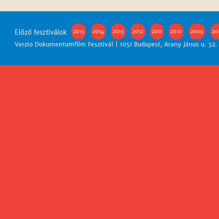
Előző fesztiválok
2015
2014
2013
2012
2011
2010
2009
20
Verzio Dokumentumfilm Fesztivál | 1051 Budapest, Arany János u. 32.