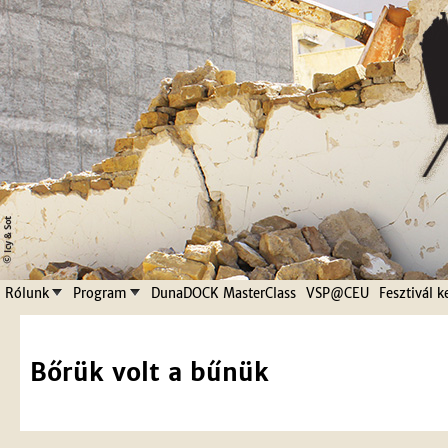
Jump to navigation
Rólunk
Program
DunaDOCK MasterClass
VSP@CEU
Fesztivál k
Bőrük volt a bűnük