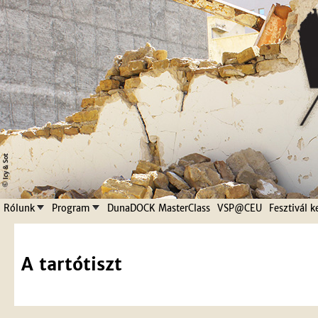
Jump to navigation
Rólunk
Program
DunaDOCK MasterClass
VSP@CEU
Fesztivál k
A tartótiszt