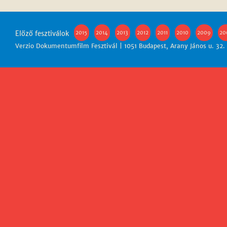
Előző fesztiválok
2015
2014
2013
2012
2011
2010
2009
20
Verzio Dokumentumfilm Fesztivál | 1051 Budapest, Arany János u. 32.