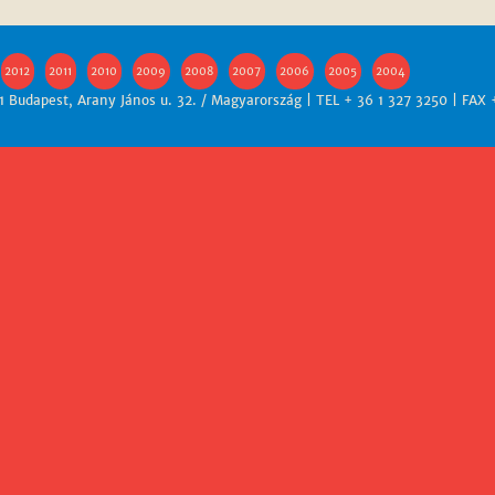
2012
2011
2010
2009
2008
2007
2006
2005
2004
 Budapest, Arany János u. 32. / Magyarország | TEL + 36 1 327 3250 | FAX 