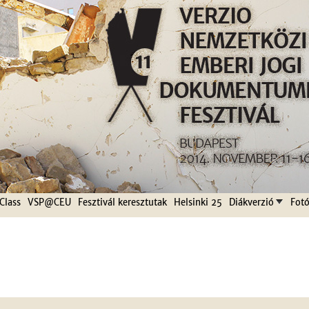
Jump to navigation
Class
VSP@CEU
Fesztivál keresztutak
Helsinki 25
Diákverzió
Fotó