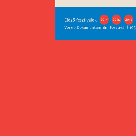
Előző fesztiválok
2015
2014
2013
Verzio Dokumentumfilm Fesztivál | 1051