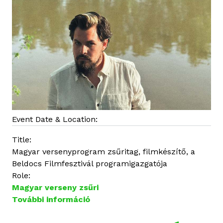
s
o
l
a
t
o
s
a
n
Event Date & Location:
Title:
Magyar versenyprogram zsűritag, filmkészítő, a
Beldocs Filmfesztivál programigazgatója
Role:
Magyar verseny zsűri
További információ
I
g