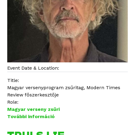
Event Date & Location:
Title:
Magyar versenyprogram zsűritag, Modern Times
Review főszerkesztője
Role:
Magyar verseny zsűri
További információ
T
r
u
TRULS LIE