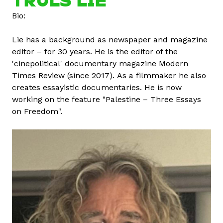
l
Bio:
s
L
Lie has a background as newspaper and magazine
i
editor – for 30 years. He is the editor of the
e
'cinepolitical' documentary magazine Modern
t
Times Review (since 2017). As a filmmaker he also
a
creates essayistic documentaries. He is now
r
working on the feature "Palestine – Three Essays
t
on Freedom".
a
l
o
m
m
a
l
k
a
p