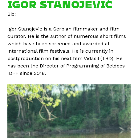
o
IGOR STANOJEVIĆ
r
Bio:
S
t
Igor Stanojević is a Serbian filmmaker and film
a
curator. He is the author of numerous short films
n
which have been screened and awarded at
o
international film festivals. He is currently in
j
postproduction on his next film Vidasil (TBD). He
e
has been the Director of Programming of Beldocs
v
IDFF since 2018.
i
ć
t
a
r
t
a
l
o