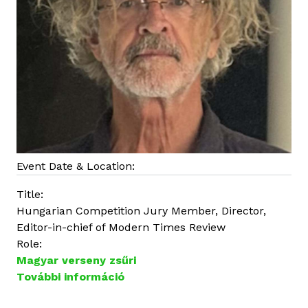
c
s
o
l
a
t
o
s
a
n
Event Date & Location:
Title:
Hungarian Competition Jury Member, Director,
Editor-in-chief of Modern Times Review
Role:
Magyar verseny zsűri
További információ
T
r