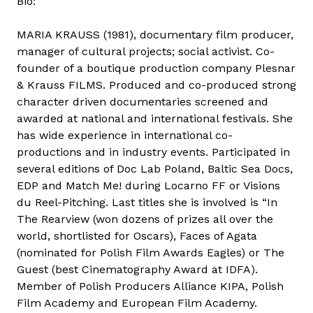
Bio:
a
K
MARIA KRAUSS (1981), documentary film producer,
r
manager of cultural projects; social activist. Co-
a
founder of a boutique production company Plesnar
u
& Krauss FILMS. Produced and co-produced strong
s
character driven documentaries screened and
s
awarded at national and international festivals. She
t
has wide experience in international co-
a
productions and in industry events. Participated in
r
several editions of Doc Lab Poland, Baltic Sea Docs,
t
EDP and Match Me! during Locarno FF or Visions
a
du Reel-Pitching. Last titles she is involved is “In
l
The Rearview (won dozens of prizes all over the
o
world, shortlisted for Oscars), Faces of Agata
m
(nominated for Polish Film Awards Eagles) or The
m
Guest (best Cinematography Award at IDFA).
a
Member of Polish Producers Alliance KIPA, Polish
l
Film Academy and European Film Academy.
k