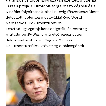
Karának filmtudományi szakán szerzett diplomát.
k
Társalapítója a Filmtopia forgalmazó cégnek és a
t
Kinečko folyóiratnak, ahol 10 évig főszerkesztőként
a
dolgozott. Jelenleg a szlovákiai One World
r
Nemzetközi Dokumentumfilm
t
Fesztivál igazgatójaként dolgozik, és nemrég
a
mutatta be
Birdhill
című első egész estés
l
dokumentumfilmjét. Tagja a Szlovák
o
Dokumentumfilm Szövetség elnökségének.
m
m
a
l
k
a
p
c
s
o
l