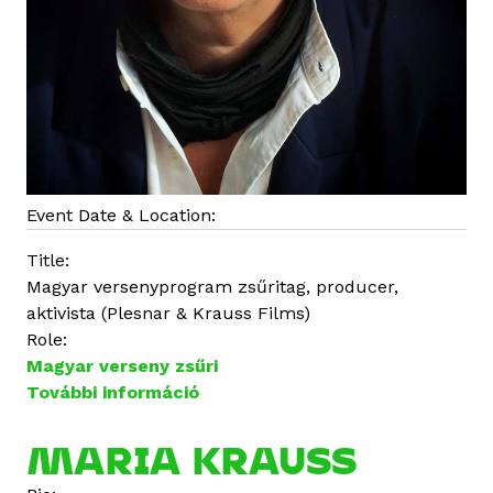
Event Date & Location:
Title:
Magyar versenyprogram zsűritag, producer,
aktivista (Plesnar & Krauss Films)
Role:
Magyar verseny zsűri
További információ
M
a
r
MARIA KRAUSS
i