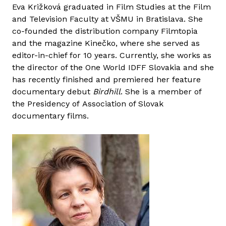
Eva Križková graduated in Film Studies at the Film
ž
and Television Faculty at VŠMU in Bratislava. She
k
co-founded the distribution company Filmtopia
o
and the magazine Kinečko, where she served as
v
editor-in-chief for 10 years. Currently, she works as
á
the director of the One World IDFF Slovakia and she
t
has recently finished and premiered her feature
a
documentary debut
Birdhill
. She is a member of
r
the Presidency of Association of Slovak
t
documentary films.
a
l
o
m
m
a
l
k
a