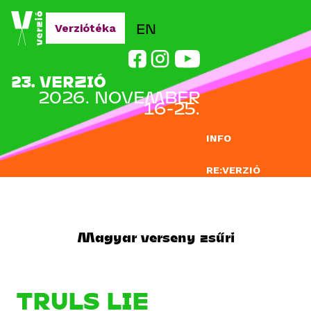
Jump to navigation
EN
Verziótéka
23. VERZIÓ
2026. NOVEMBER
16-25.
INFO
RE:VERZIÓ
NEVEZÉS
DOCLAB
Magyar verseny zsűri
OKTATÁS
BLOG
TRULS LIE