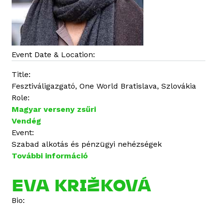
a
t
o
s
a
Event Date & Location:
n
Title:
Fesztiváligazgató, One World Bratislava, Szlovákia
Role:
Magyar verseny zsűri
Vendég
Event:
Szabad alkotás és pénzügyi nehézségek
További információ
E
v
a
EVA KRIŽKOVÁ
K
Bio:
r
i