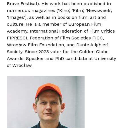
Brave Festival). His work has been published in
t
numerous magazines (‘Kino’, ‘Film’, ‘Newsweek’,
a
‘Images’), as well as in books on film, art and
l
culture. He is a member of European Film
o
Academy, International Federation of Film Critics
m
FIPRESCI, Federation of Film Societies FICC,
m
Wrocław Film Foundation, and Dante Alighieri
a
Society. Since 2023 voter for the Golden Globe
l
Awards. Speaker and PhD candidate at University
k
of Wrocław.
a
p
c
s
o
l
a
t
o
s