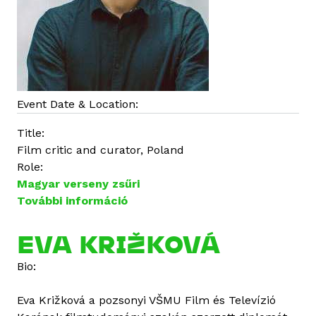
a
n
Event Date & Location:
Title:
Film critic and curator, Poland
Role:
Magyar verseny zsűri
További információ
A
d
a
EVA KRIŽKOVÁ
m
Bio:
K
r
Eva Križková a pozsonyi VŠMU Film és Televízió
u