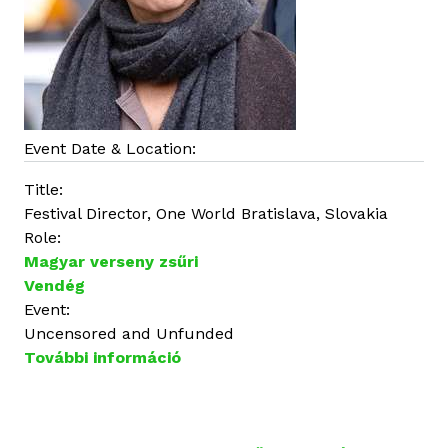
p
c
s
o
l
a
t
Event Date & Location:
o
Title:
s
Festival Director, One World Bratislava, Slovakia
a
Role:
n
Magyar verseny zsűri
Vendég
Event:
Uncensored and Unfunded
További információ
E
v
a
K