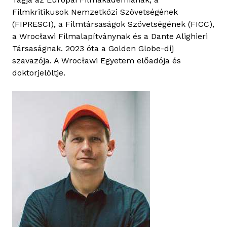
a
Filmkritikusok Nemzetközi Szövetségének
r
(FIPRESCI), a Filmtársaságok Szövetségének (FICC),
t
a Wrocławi Filmalapítványnak és a Dante Alighieri
a
Társaságnak. 2023 óta a Golden Globe-díj
l
szavazója. A Wrocławi Egyetem előadója és
o
doktorjelöltje.
m
m
a
l
k
a
p
c
s
o
l
a
t