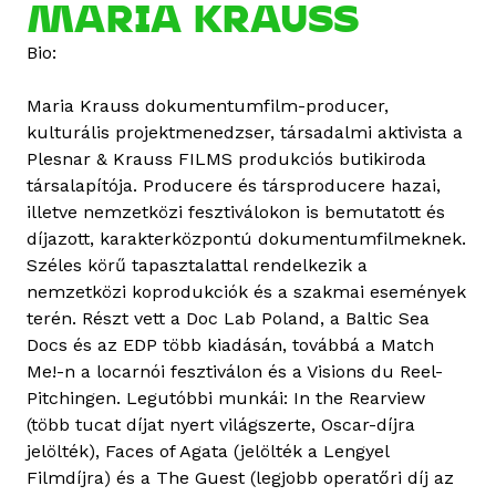
u
MARIA KRAUSS
l
Bio:
s
L
Maria Krauss dokumentumfilm-producer,
i
kulturális projektmenedzser, társadalmi aktivista a
e
Plesnar & Krauss FILMS produkciós butikiroda
t
társalapítója. Producere és társproducere hazai,
a
illetve nemzetközi fesztiválokon is bemutatott és
r
díjazott, karakterközpontú dokumentumfilmeknek.
t
Széles körű tapasztalattal rendelkezik a
a
nemzetközi koprodukciók és a szakmai események
l
terén. Részt vett a Doc Lab Poland, a Baltic Sea
o
Docs és az EDP több kiadásán, továbbá a Match
m
Me!-n a locarnói fesztiválon és a Visions du Reel-
m
Pitchingen. Legutóbbi munkái: In the Rearview
a
(több tucat díjat nyert világszerte, Oscar-díjra
l
jelölték), Faces of Agata (jelölték a Lengyel
k
Filmdíjra) és a The Guest (legjobb operatőri díj az
a