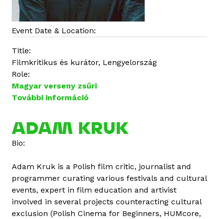
o
s
a
Event Date & Location:
n
Title:
Filmkritikus és kurátor, Lengyelország
Role:
Magyar verseny zsűri
További információ
A
d
a
ADAM KRUK
m
Bio:
K
r
Adam Kruk is a Polish film critic, journalist and
u
programmer curating various festivals and cultural
k
events, expert in film education and artivist
t
involved in several projects counteracting cultural
a
exclusion (Polish Cinema for Beginners, HUMcore,
r