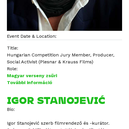
Event Date & Location:
Title:
Hungarian Competition Jury Member, Producer,
Social Activist (Plesnar & Krauss Films)
Role:
Magyar verseny zsűri
További információ
M
a
r
IGOR STANOJEVIĆ
i
Bio:
a
K
Igor Stanojević szerb filmrendező és -kurátor.
r