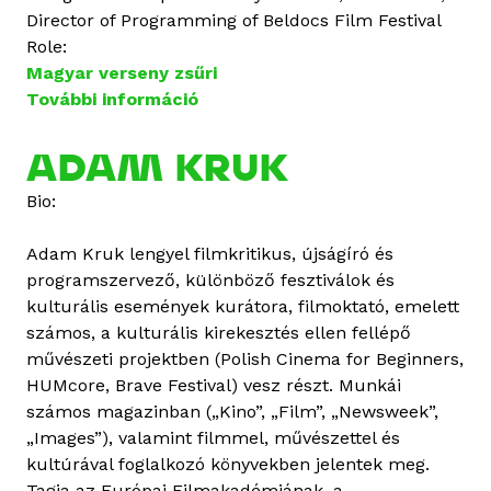
Director of Programming of Beldocs Film Festival
Role:
Magyar verseny zsűri
További információ
I
g
o
ADAM KRUK
r
Bio:
S
t
Adam Kruk lengyel filmkritikus, újságíró és
a
programszervező, különböző fesztiválok és
n
kulturális események kurátora, filmoktató, emelett
o
számos, a kulturális kirekesztés ellen fellépő
j
művészeti projektben (Polish Cinema for Beginners,
e
HUMcore, Brave Festival) vesz részt. Munkái
v
számos magazinban („Kino”, „Film”, „Newsweek”,
i
„Images”), valamint filmmel, művészettel és
ć
kultúrával foglalkozó könyvekben jelentek meg.
t
Tagja az Európai Filmakadémiának, a