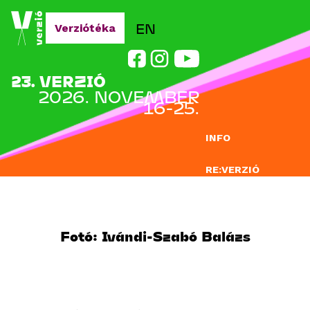
Jump to navigation
EN
Verziótéka
23. VERZIÓ
2026. NOVEMBER
16-25.
INFO
RE:VERZIÓ
NEVEZÉS
DOCLAB
Fotó: Ivándi-Szabó Balázs
OKTATÁS
BLOG