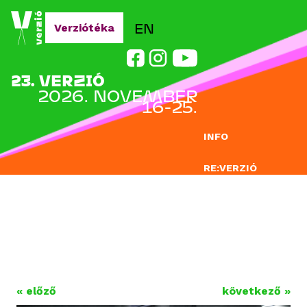
Jump to navigation
EN
Verziótéka
23. VERZIÓ
2026. NOVEMBER
16-25.
INFO
RE:VERZIÓ
NEVEZÉS
DOCLAB
OKTATÁS
BLOG
« előző
következő »