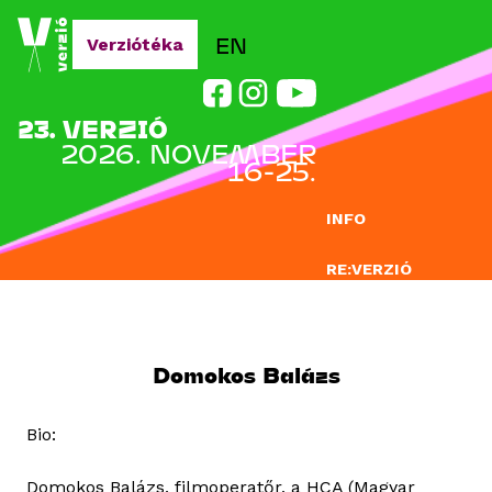
Jump to navigation
EN
Verziótéka
23. VERZIÓ
2026. NOVEMBER
16-25.
INFO
RE:VERZIÓ
NEVEZÉS
DOCLAB
Domokos Balázs
OKTATÁS
Bio:
BLOG
Domokos Balázs, filmoperatőr, a HCA (Magyar