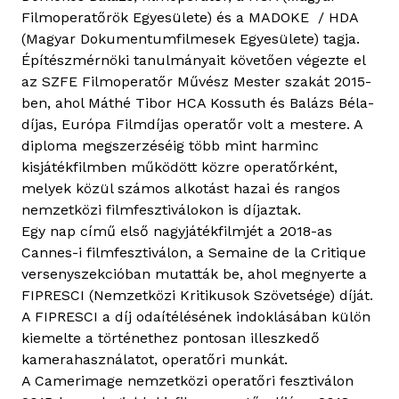
Filmoperatőrök Egyesülete) és a MADOKE / HDA
(Magyar Dokumentumfilmesek Egyesülete) tagja.
Építészmérnöki tanulmányait követően végezte el
az SZFE Filmoperatőr Művész Mester szakát 2015-
ben, ahol Máthé Tibor HCA Kossuth­ és Balázs Béla­-
díjas, Európa Filmdíjas operatőr volt a mestere. A
diploma megszerzéséig több mint harminc
kisjátékfilmben működött közre operatőrként,
melyek közül számos alkotást hazai és rangos
nemzetközi filmfesztiválokon is díjaztak.
Egy nap című első nagyjátékfilmjét a 2018-as
Cannes-i filmfesztiválon, a Semaine de la Critique
versenyszekcióban mutatták be, ahol megnyerte a
FIPRESCI (Nemzetközi Kritikusok Szövetsége) díját.
A FIPRESCI a díj odaítélésének indoklásában külön
kiemelte a történethez pontosan illeszkedő
kamerahasználatot, operatőri munkát.
A Camerimage nemzetközi operatőri fesztiválon