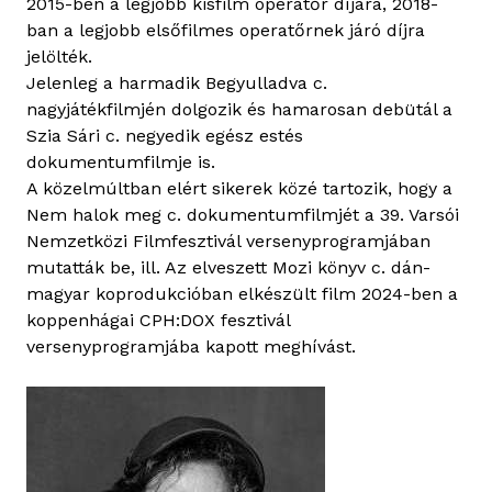
2015-ben a legjobb kisfilm operatőr díjára, 2018-
ban a legjobb elsőfilmes operatőrnek járó díjra
jelölték.
Jelenleg a harmadik Begyulladva c.
nagyjátékfilmjén dolgozik és hamarosan debütál a
Szia Sári c. negyedik egész estés
dokumentumfilmje is.
A közelmúltban elért sikerek közé tartozik, hogy a
Nem halok meg c. dokumentumfilmjét a 39. Varsói
Nemzetközi Filmfesztivál versenyprogramjában
mutatták be, ill. Az elveszett Mozi könyv c. dán-
magyar koprodukcióban elkészült film 2024-ben a
koppenhágai CPH:DOX fesztivál
versenyprogramjába kapott meghívást.