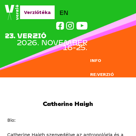
Jump to navigation
EN
Verziótéka
23. VERZIÓ
2026. NOVEMBER
16-25.
INFO
RE:VERZIÓ
NEVEZÉS
DOCLAB
Catherine Haigh
OKTATÁS
Bio:
BLOG
Catherine Haigh szenvedélye az antropológia és a