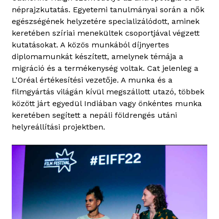
néprajzkutatás. Egyetemi tanulmányai során a nők
egészségének helyzetére specializálódott, aminek
keretében szíriai menekültek csoportjával végzett
kutatásokat. A közös munkából díjnyertes
diplomamunkát készített, amelynek témája a
migráció és a termékenység voltak. Cat jelenleg a
L'Oréal értékesítési vezetője. A munka és a
filmgyártás világán kívül megszállott utazó, többek
között járt egyedül Indiában vagy önkéntes munka
keretében segített a nepáli földrengés utáni
helyreállítási projektben.