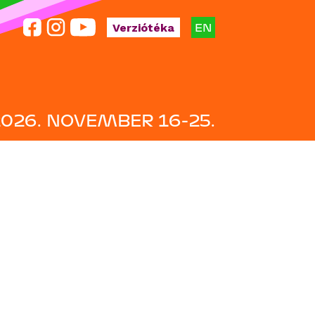
EN
Verziótéka
2026. NOVEMBER 16-25.