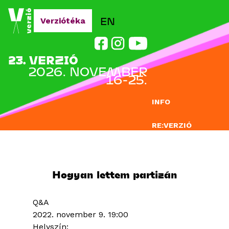
Jump to navigation
EN
Verziótéka
23. VERZIÓ
2026. NOVEMBER
16-25.
INFO
RE:VERZIÓ
NEVEZÉS
DOCLAB
Hogyan lettem partizán
OKTATÁS
Q&A
BLOG
2022. november 9. 19:00
Helyszín: