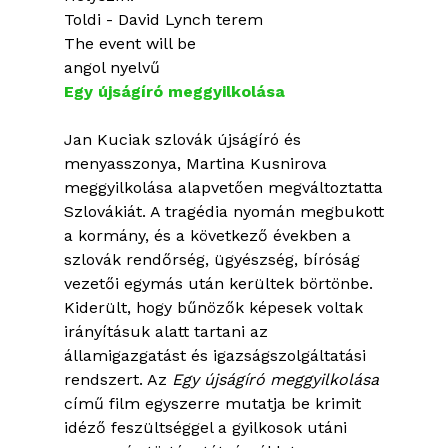
Toldi - David Lynch terem
The event will be
angol nyelvű
Egy újságíró meggyilkolása
Jan Kuciak szlovák újságíró és
menyasszonya, Martina Kusnirova
meggyilkolása alapvetően megváltoztatta
Szlovákiát. A tragédia nyomán megbukott
a kormány, és a következő években a
szlovák rendőrség, ügyészség, bíróság
vezetői egymás után kerültek börtönbe.
Kiderült, hogy bűnözők képesek voltak
irányításuk alatt tartani az
államigazgatást és igazságszolgáltatási
rendszert. Az
Egy újságíró meggyilkolása
című film egyszerre mutatja be krimit
idéző feszültséggel a gyilkosok utáni