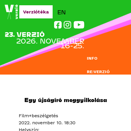
Jump to navigation
EN
Verziótéka
23. VERZIÓ
2026. NOVEMBER
16-25.
INFO
RE:VERZIÓ
NEVEZÉS
DOCLAB
Egy újságíró meggyilkolása
OKTATÁS
Film+beszélgetés
BLOG
2022. november 10. 18:30
Helyszín: