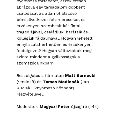
nyomozás történetét, érzékletesen
ábrázolja egy társadalom döbbent
csalódását az államot átszövő
bűnszövetkezet felismerésekor, és
érzékenyen szembesít két fiatal
tragédiájával, családjuk, barátaik és
kollégáik fájdalmával. Hogyan lehetett
ennyi szálat érthetően és érzékenyen
feldolgozni? Hogyan változtattak meg
szinte mindent a gyilkosságok a
szomszédunkban?
Beszélgetés a film után
Matt Sarnecki
(rendező) és
Tomas Madlenák
(Jan
Kuciak Oknyomozó Központ)
részvételével.
Moderátor:
Magyari Péter
újságíró (444)