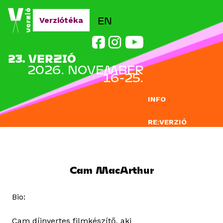
Jump to navigation
EN
Verziótéka
23. VERZIÓ
2026. NOVEMBER
16-25.
INFO
RE:VERZIÓ
NEVEZÉS
DOCLAB
Cam MacArthur
OKTATÁS
Bio:
BLOG
Cam díjnyertes filmkészítő, aki