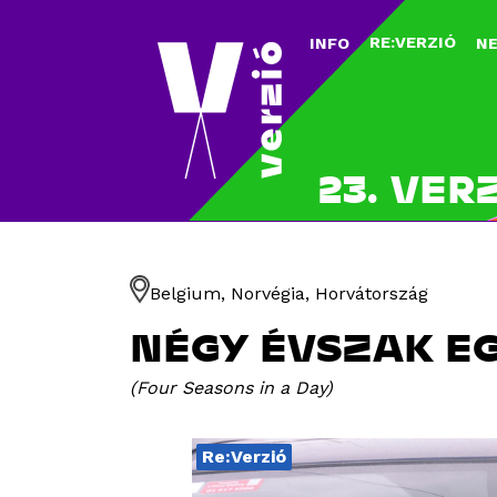
RE:VERZIÓ
INFO
N
23. VER
Belgium, Norvégia, Horvátország
NÉGY ÉVSZAK EG
Four Seasons in a Day
Re:Verzió