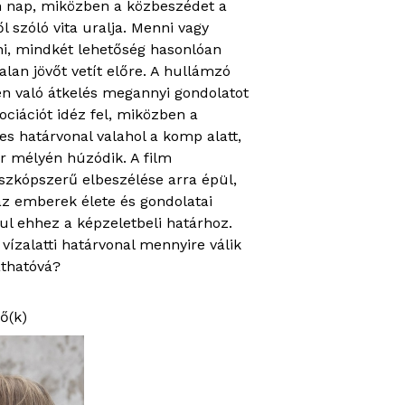
 nap, miközben a közbeszédet a
ől szóló vita uralja. Menni vagy
i, mindkét lehetőség hasonlóan
alan jövőt vetít előre. A hullámzó
n való átkelés megannyi gondolatot
ociációt idéz fel, miközben a
es határvonal valahol a komp alatt,
r mélyén húzódik. A film
szkópszerű elbeszélése arra épül,
z emberek élete és gondolatai
ul ehhez a képzeletbeli határhoz.
 vízalatti határvonal mennyire válik
áthatóvá?
ő(k)