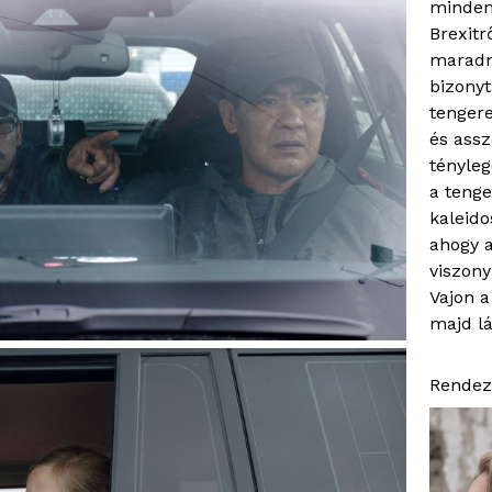
minden
Brexitr
maradn
bizonyt
tengere
és assz
tényleg
a tenge
kaleido
ahogy a
viszony
Vajon a
majd l
Rendez