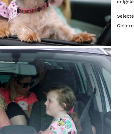
dolgok
Select
Childre