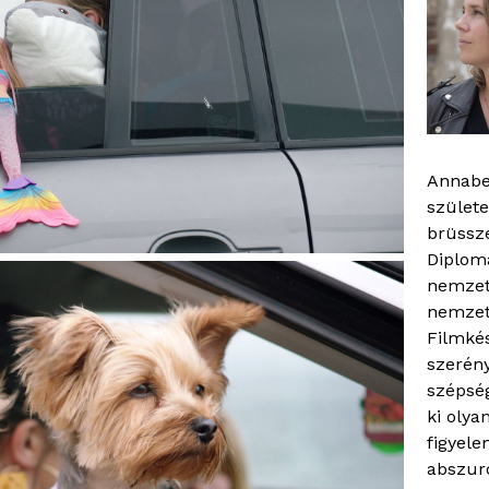
Annabe
születe
brüssze
Diplom
nemzetk
nemzetk
Filmkés
szerén
szépség
ki olya
figyele
abszurd