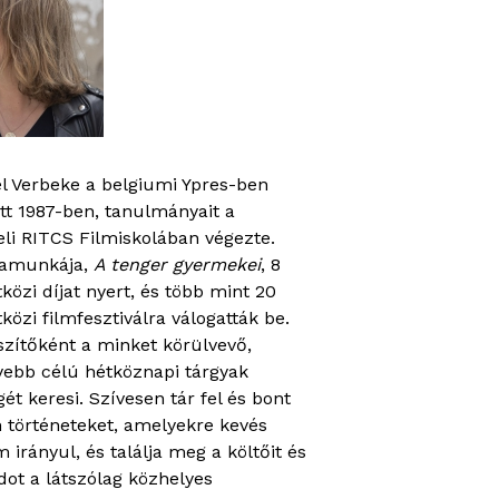
l Verbeke a belgiumi Ypres-ben
tt 1987-ben, tanulmányait a
li RITCS Filmiskolában végezte.
amunkája,
A tenger gyermekei
, 8
özi díjat nyert, és több mint 20
özi filmfesztiválra válogatták be.
zítőként a minket körülvevő,
yebb célú hétköznapi tárgyak
ét keresi. Szívesen tár fel és bont
n történeteket, amelyekre kevés
m irányul, és találja meg a költőit és
ot a látszólag közhelyes