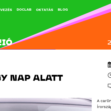
Jump to navigation
DOCLAB
BLOG
EVEZÉS
OKTATÁS
ZIÓ
Y NAP ALATT
A carli
Írorszá