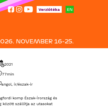
EN
Verziótéka
2026. NOVEMBER 16-25.
2021
77min
angol, ír/észak-ír
ngfordi komp Észak-Írország és
g között szállítja az utasokat