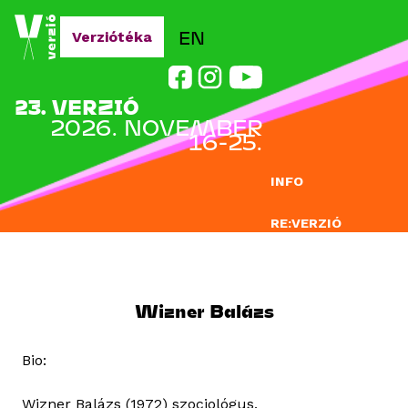
Jump to navigation
EN
Verziótéka
23. VERZIÓ
2026. NOVEMBER
16-25.
INFO
RE:VERZIÓ
NEVEZÉS
DOCLAB
Wizner Balázs
OKTATÁS
Bio:
BLOG
Wizner Balázs (1972) szociológus,