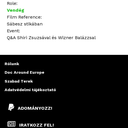
Role:
Vendég
Film Reference:
Sábesz stikában
Event:
Q&A Shiri Zsuzsával és Wizner Balázzsal
Rólunk
Doc Around Europe
Szabad Terek
Adatvédelmi tájékoztató
ADOMÁNYOZZ!
IRATKOZZ FEL!