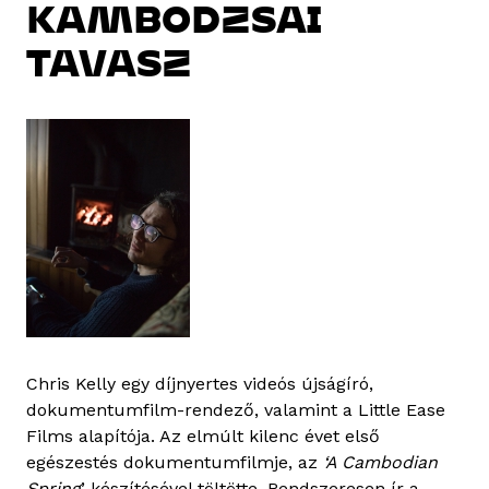
KAMBODZSAI
TAVASZ
Chris Kelly egy díjnyertes videós újságíró,
dokumentumfilm-rendező, valamint a Little Ease
Films alapítója. Az elmúlt kilenc évet első
egészestés dokumentumfilmje, az
‘A Cambodian
Spring
’ készítésével töltötte. Rendszeresen ír a