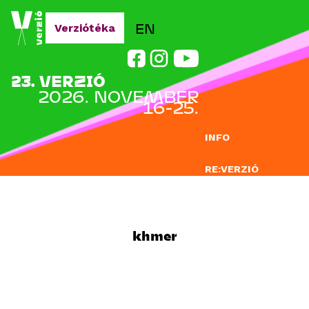
Jump to navigation
EN
Verziótéka
23. VERZIÓ
2026. NOVEMBER
16-25.
INFO
RE:VERZIÓ
NEVEZÉS
DOCLAB
khmer
OKTATÁS
BLOG