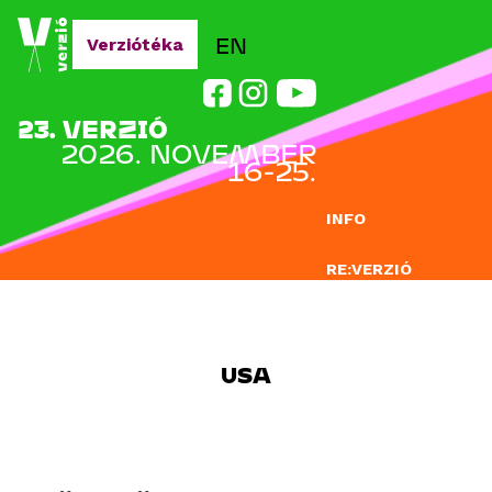
Jump to navigation
EN
Verziótéka
23. VERZIÓ
2026. NOVEMBER
16-25.
INFO
RE:VERZIÓ
NEVEZÉS
DOCLAB
USA
OKTATÁS
BLOG