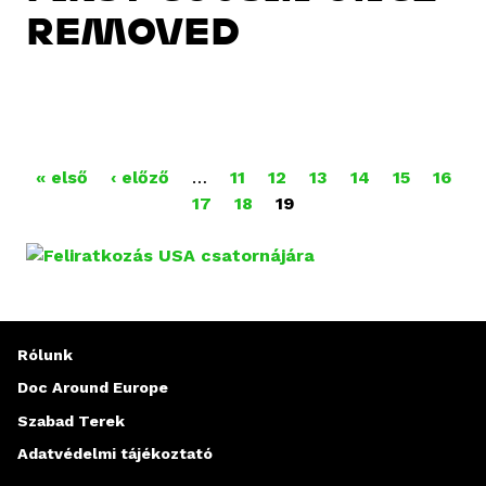
REMOVED
O
« első
‹ előző
…
11
12
13
14
15
16
17
18
19
L
D
A
L
Rólunk
A
Doc Around Europe
Szabad Terek
K
Adatvédelmi tájékoztató