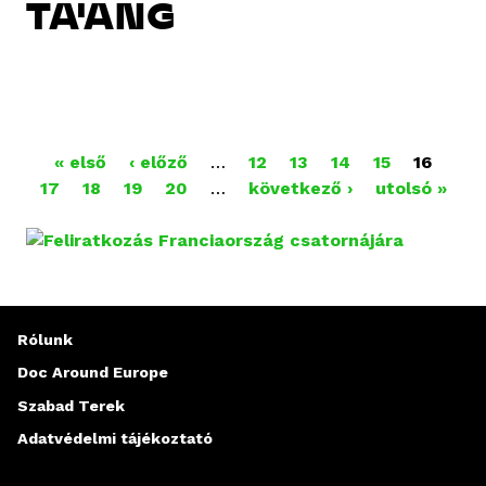
TA'ANG
O
« első
‹ előző
…
12
13
14
15
16
17
18
19
20
…
következő ›
utolsó »
L
D
A
L
Rólunk
A
Doc Around Europe
Szabad Terek
K
Adatvédelmi tájékoztató