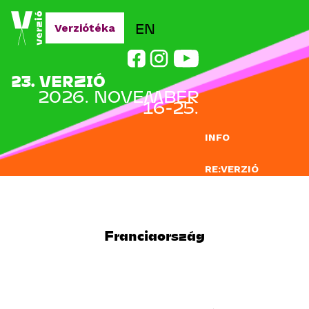
Jump to navigation
EN
Verziótéka
23. VERZIÓ
2026. NOVEMBER
16-25.
INFO
RE:VERZIÓ
NEVEZÉS
DOCLAB
Franciaország
OKTATÁS
BLOG