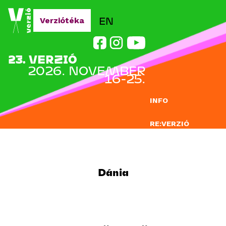
Jump to navigation
EN
Verziótéka
23. VERZIÓ
2026. NOVEMBER
16-25.
INFO
RE:VERZIÓ
NEVEZÉS
DOCLAB
Dánia
OKTATÁS
BLOG