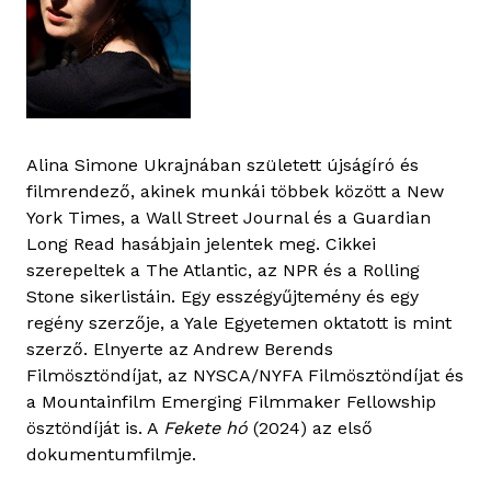
Alina Simone Ukrajnában született újságíró és
filmrendező, akinek munkái többek között a New
York Times, a Wall Street Journal és a Guardian
Long Read hasábjain jelentek meg. Cikkei
szerepeltek a The Atlantic, az NPR és a Rolling
Stone sikerlistáin. Egy esszégyűjtemény és egy
regény szerzője, a Yale Egyetemen oktatott is mint
szerző. Elnyerte az Andrew Berends
Filmösztöndíjat, az NYSCA/NYFA Filmösztöndíjat és
a Mountainfilm Emerging Filmmaker Fellowship
ösztöndíját is. A
Fekete hó
(2024) az első
dokumentumfilmje.