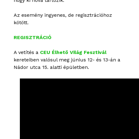
hogy ki hova tartozik.
Az esemény ingyenes, de regisztrációhoz
kötött.
REGISZTRÁCIÓ
A vetítés a
CEU Élhető Világ Fesztivál
kereteiben valósul meg június 12- és 13-án a
Nádor utca 15. alatti épületben.