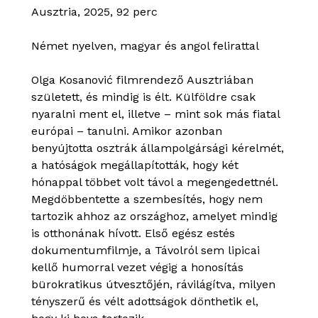
Ausztria, 2025, 92 perc
Német nyelven, magyar és angol felirattal
Olga Kosanović filmrendező Ausztriában
született, és mindig is élt. Külföldre csak
nyaralni ment el, illetve – mint sok más fiatal
európai – tanulni. Amikor azonban
benyújtotta osztrák állampolgársági kérelmét,
a hatóságok megállapították, hogy két
hónappal többet volt távol a megengedettnél.
Megdöbbentette a szembesítés, hogy nem
tartozik ahhoz az országhoz, amelyet mindig
is otthonának hívott. Első egész estés
dokumentumfilmje, a Távolról sem lipicai
kellő humorral vezet végig a honosítás
bürokratikus útvesztőjén, rávilágítva, milyen
tényszerű és vélt adottságok dönthetik el,