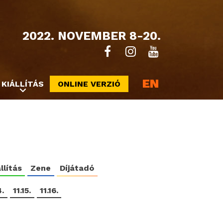
2022. NOVEMBER 8-20.
EN
KIÁLLÍTÁS
ONLINE VERZIÓ
llítás
Zene
Díjátadó
4.
11.15.
11.16.