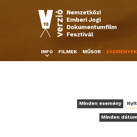
Nemzetközi
Emberi Jogi
Dokumentumfilm
Fesztivál
INFO
FILMEK
MŰSOR
ESEMÉNYEK
Minden esemény
Nyi
Minden dátu