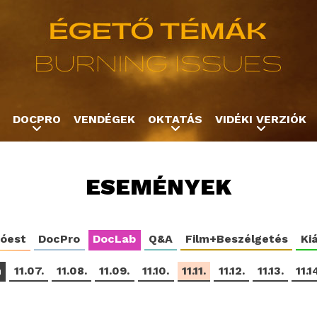
Jump to navigation
DOCPRO
VENDÉGEK
OKTATÁS
VIDÉKI VERZIÓK
ESEMÉNYEK
tóest
DocPro
DocLab
Q&A
Film+Beszélgetés
Kiá
m
11.07.
11.08.
11.09.
11.10.
11.11.
11.12.
11.13.
11.1