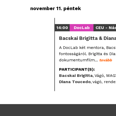
november 11. péntek
14:00
DocLab
CEU - Nádo
Bacskai Brigitta & Dia
A DocLab két mentora, Bacska
fontosságáról. Brigitta és 
dokumentumfilm...
tovább
PARTICIPANT(S):
Bacskai Brigitta
Vágó, MA
Diana Toucedo
vágó, rende