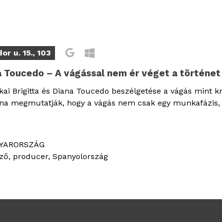
r u. 15., 103
na Toucedo – A vágással nem ér véget a történet
i Brigitta és Diana Toucedo beszélgetése a vágás mint kre
Diana megmutatják, hogy a vágás nem csak egy munkafázis
GYARORSZÁG
ző, producer, Spanyolország