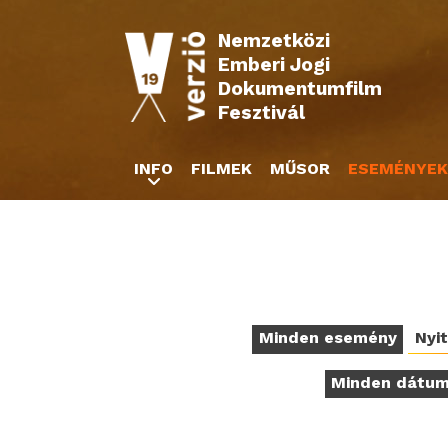
Nemzetközi
Emberi Jogi
Dokumentumfilm
Fesztivál
INFO
FILMEK
MŰSOR
ESEMÉNYEK
Minden esemény
Nyi
Minden dátu