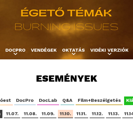
Jump to navigation
DOCPRO
VENDÉGEK
OKTATÁS
VIDÉKI VERZIÓK
ESEMÉNYEK
tóest
DocPro
DocLab
Q&A
Film+Beszélgetés
Kiá
m
11.07.
11.08.
11.09.
11.10.
11.11.
11.12.
11.13.
11.1