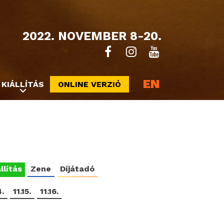
2022. NOVEMBER 8-20.
EN
KIÁLLÍTÁS
ONLINE VERZIÓ
llítás
Zene
Díjátadó
4.
11.15.
11.16.