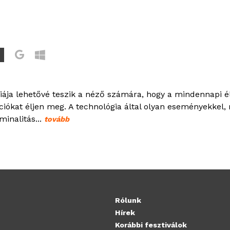
giája lehetővé teszik a néző számára, hogy a mindennapi é
ciókat éljen meg. A technológia által olyan eseményekkel,
minalitás...
tovább
Rólunk
Hírek
Korábbi fesztiválok