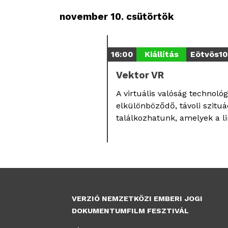
november 10. csütörtök
16:00
Kiállítás
Eötvös10
Vektor VR
A virtuális valóság technoló
elkülönböződő, távoli szituá
találkozhatunk, amelyek a li
VERZIÓ NEMZETKÖZI EMBERI JOGI
DOKUMENTUMFILM FESZTIVÁL