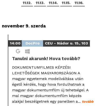
11.12.
11.13.
11.14.
11.15.
11.16.
november 9. szerda
14:00
DocPro
CEU - Nádor u. 15., 103
Tanulni akarunk! Hova tovább?
DOKUMENTUMFILMES KÉPZÉSI
LEHETŐSÉGEK MAGYARORSZÁGON A
magyar egyetemek modellváltása után
égető kérdés, hogy hova fordulhatnak a
magyar dokumentumfilm új tehetségei. A
mai magyar dokumentumfilm képzés
alakjai beszélgetnek egy panelben a...
tovább