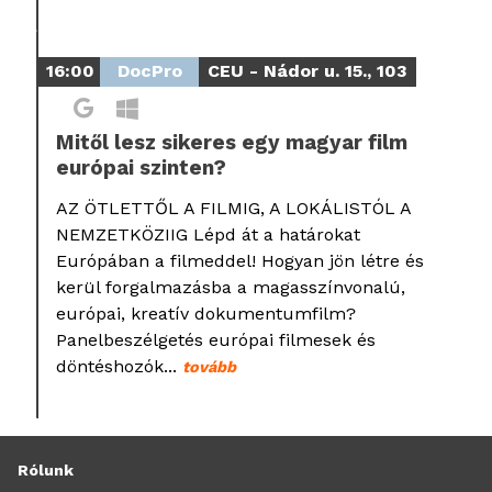
16:00
DocPro
CEU - Nádor u. 15., 103
Mitől lesz sikeres egy magyar film
európai szinten?
AZ ÖTLETTŐL A FILMIG, A LOKÁLISTÓL A
NEMZETKÖZIIG Lépd át a határokat
Európában a filmeddel! Hogyan jön létre és
kerül forgalmazásba a magasszínvonalú,
európai, kreatív dokumentumfilm?
Panelbeszélgetés európai filmesek és
döntéshozók...
tovább
Rólunk