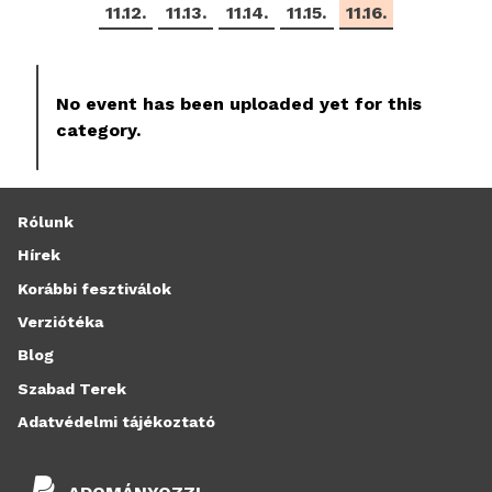
11.12.
11.13.
11.14.
11.15.
11.16.
No event has been uploaded yet for this
category.
Rólunk
Hírek
Korábbi fesztiválok
Verziótéka
Blog
Szabad Terek
Adatvédelmi tájékoztató