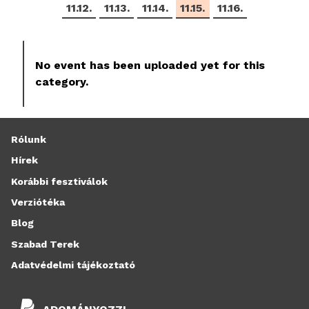
11.12.
11.13.
11.14.
11.15.
11.16.
No event has been uploaded yet for this
category.
Rólunk
Hírek
Korábbi fesztiválok
Verziótéka
Blog
Szabad Terek
Adatvédelmi tájékoztató