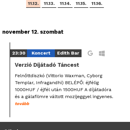
11.12.
11.13.
11.14.
11.15.
11.16.
november 12. szombat
23:30
Koncert
Edith Bar
Verzió Díjátadó Táncest
Felnőttdiszkó (Vittorio Waxman, Cyborg
Templar, Infragandhi) BELÉPŐ: éjfélig
1000HUF / éjfél után 1500HUF A díjátadóra
és a gálafilmre váltott mozijeggyel ingyenes.
tovább