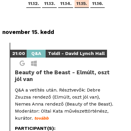
11.12.
11.13.
11.14.
11.15.
11.16.
november 15. kedd
21:00
Q&A
Toldi - David Lynch Hall
Beauty of the Beast - Elmúlt, oszt
jól van
Q&A a vetítés után. Résztvevők: Debre
Zsuzsa rendező (Elmúlt, oszt jól van),
Nemes Anna rendező (Beauty of the Beast).
Moderátor: Oltai Kata művészettörténész,
kurátor.
tovább
PARTICIPANT(S):