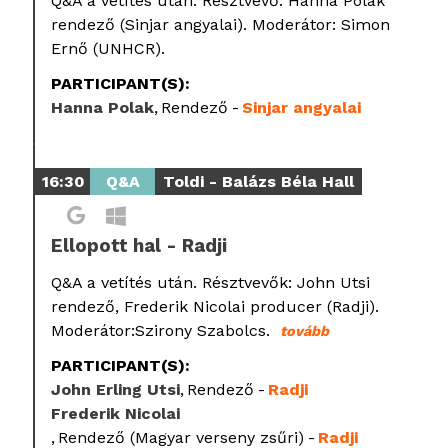
Q&A a vetítés után. Résztvevő: Hanna Polak
rendező (Sinjar angyalai). Moderátor: Simon
Ernő (UNHCR).
PARTICIPANT(S):
Hanna Polak
Rendező
Sinjar angyalai
16:30
Q&A
Toldi - Balázs Béla Hall
Ellopott hal - Radji
Q&A a vetítés után. Résztvevők: John Utsi
rendező, Frederik Nicolai producer (Radji).
Moderátor:Szirony Szabolcs.
tovább
PARTICIPANT(S):
John Erling Utsi
Rendező
Radji
Frederik Nicolai
Rendező (Magyar verseny zsűri)
Radji