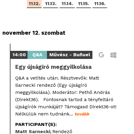
11.12.
11.13.
11.14.
11.15.
11.16.
november 12. szombat
14:00
Q&A
Művész - Buñuel
Egy újságíró meggyilkolása
Q&A a vetítés után. Résztvevők: Matt
Sarnecki rendező (Egy újságíró
meggyilkolása). Moderátor: Pethő András
(Direkt36). Fontosnak tartod a tényfeltáró
újságírók munkáját? Támogasd Direkt36-ot!
Nélkülük nem tudnánk...
tovább
PARTICIPANT(S):
Matt Sarnecki
Rendező