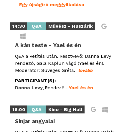
Egy újságíró meggyilkolása
14:30
Q&A
Művész - Huszárik
A kán teste - Yael és én
Q&A a vetítés után. Résztvevő: Danna Levy
rendező, Gala Kaplun vágó (Yael és én).
Moderátor: Süveges Gréta.
tovább
PARTICIPANT(S):
Danna Levy
Rendező
Yael és én
16:00
Q&A
Kino - Big Hall
Sinjar angyalai