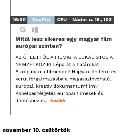
16:00
DocPro
CEU - Nádor u. 15., 103
Mitől lesz sikeres egy magyar film
európai szinten?
AZ ÖTLETTŐL A FILMIG, A LOKÁLISTÓL A
NEMZETKÖZIIG Lépd át a határokat
Európában a filmeddel! Hogyan jön létre és
kerül forgalmazásba a magasszínvonalú,
európai, kreatív dokumentumfilm?
Panelbeszélgetés európai filmesek és
döntéshozók...
tovább
november 10. csütörtök