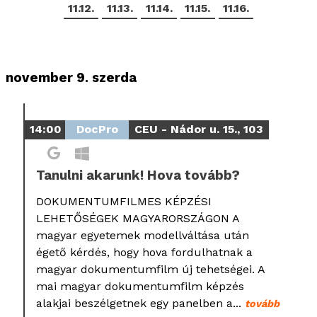
11.12.
11.13.
11.14.
11.15.
11.16.
november 9. szerda
14:00
DocPro
CEU - Nádor u. 15., 103
Tanulni akarunk! Hova tovább?
DOKUMENTUMFILMES KÉPZÉSI
LEHETŐSÉGEK MAGYARORSZÁGON A
magyar egyetemek modellváltása után
égető kérdés, hogy hova fordulhatnak a
magyar dokumentumfilm új tehetségei. A
mai magyar dokumentumfilm képzés
alakjai beszélgetnek egy panelben a...
tovább