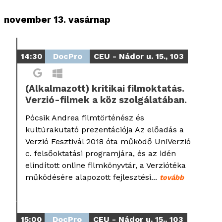
november 13. vasárnap
14:30
DocPro
CEU - Nádor u. 15., 103
(Alkalmazott) kritikai filmoktatás.
Verzió-filmek a köz szolgálatában.
Pócsik Andrea filmtörténész és
kultúrakutató prezentációja Az előadás a
Verzió Fesztivál 2018 óta működő UniVerzió
c. felsőoktatási programjára, és az idén
elindított online filmkönyvtár, a Verziótéka
működésére alapozott fejlesztési...
tovább
15:00
DocPro
CEU - Nádor u. 15., 103