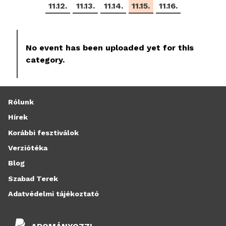
11.12.
11.13.
11.14.
11.15.
11.16.
No event has been uploaded yet for this
category.
Rólunk
Hírek
Korábbi fesztiválok
Verziótéka
Blog
Szabad Terek
Adatvédelmi tájékoztató