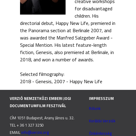
creative workshops
for disadvantaged
children. His
directorial debut, Happy New Life, premiered in
the Panorama section at Berlinale 2007, and
was awarded the Manfred Salzgeber Award -
Special Mention. His latest feature-length
fiction, Genesis, also premiered at Berlinale, in
2018, and won a number of awards.
Selected filmography:
2018 - Genesis
2007 - Happy New Life
VERZIÓ NEMZETKÖZI EMBERI JOGI
IMPRESSZUM
DOCUMENTUMFILM FESZTIVÁL
Rólunk
CÍM 1051 Budapest, Arany János u. 32.
Korábbi Verziók
TEL + 36 1 327 3250
EMAIL
info@verzio.org
Önkéntesség