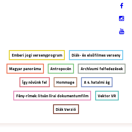
Jump to navigation
EN
2019. NOVEMBER 12-17.
Emberi jogi versenyprogram
Diák- és elsőfilmes verseny
Magyar panoráma
Antropocén
Archívumi felfedezések
Így növünk fel
Hommage
A 4. hatalmi ág
Fény-rímek: litván lírai dokumentumfilm
Vektor VR
Diák Verzió