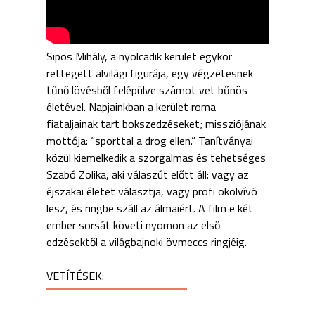
Sipos Mihály, a nyolcadik kerület egykor
rettegett alvilági figurája, egy végzetesnek
tűnő lövésből felépülve számot vet bűnös
életével. Napjainkban a kerület roma
fiataljainak tart bokszedzéseket; missziójának
mottója: “sporttal a drog ellen.” Tanítványai
közül kiemelkedik a szorgalmas és tehetséges
Szabó Zolika, aki válaszút előtt áll: vagy az
éjszakai életet választja, vagy profi ökölvívó
lesz, és ringbe száll az álmaiért. A film e két
ember sorsát követi nyomon az első
edzésektől a világbajnoki övmeccs ringjéig.
VETÍTÉSEK: