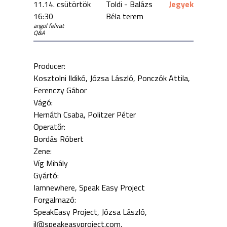
11.14. csütörtök
Toldi - Balázs
Jegyek
16:30
Béla terem
angol felirat
Q&A
Producer:
Kosztolni Ildikó
Józsa László
Ponczók Attila
Ferenczy Gábor
Vágó:
Hernáth Csaba
Politzer Péter
Operatőr:
Bordás Róbert
Zene:
Víg Mihály
Gyártó:
Iamnewhere, Speak Easy Project
Forgalmazó:
SpeakEasy Project, Józsa László,
jl@speakeasyproject.com,