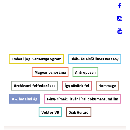
Jump to navigation
EN
2019. NOVEMBER 12-17.
Emberi jogi versenyprogram
Diák- és elsőfilmes verseny
Magyar panoráma
Antropocén
Archívumi felfedezések
Így növünk fel
Hommage
A 4. hatalmi ág
Fény-rímek: litván lírai dokumentumfilm
Vektor VR
Diák Verzió