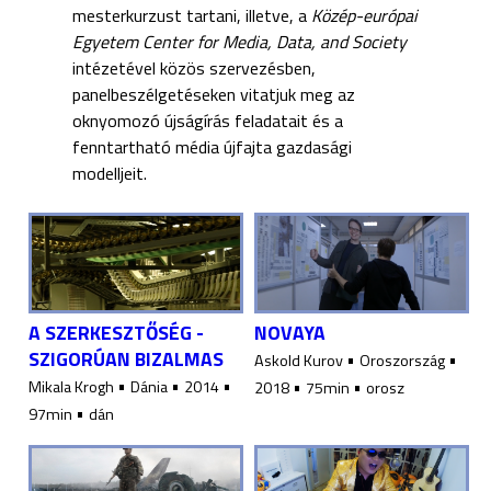
mesterkurzust tartani, illetve, a
Közép-európai
Egyetem Center for Media, Data, and Society
intézetével közös szervezésben,
panelbeszélgetéseken vitatjuk meg az
oknyomozó újságírás feladatait és a
fenntartható média újfajta gazdasági
modelljeit.
A SZERKESZTŐSÉG -
NOVAYA
SZIGORÚAN BIZALMAS
•
•
Askold Kurov
Oroszország
•
•
•
•
•
Mikala Krogh
Dánia
2014
2018
75min
orosz
•
97min
dán