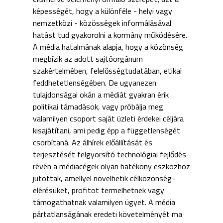
képességét, hogy a különféle - helyi vagy
nemzetközi - közösségek informálásával
hatást tud gyakorolni a kormány működésére.
A média hatalmának alapja, hogy a közönség
megbízik az adott sajtóorgánum
szakértelmében, felelősségtudatában, etikai
feddhetetlenségében. De ugyanezen
tulajdonságai okán a médiát gyakran érik
politikai támadások, vagy próbálja meg
valamilyen csoport saját üzleti érdekei céljára
kisajátítani, ami pedig épp a függetlenségét
csorbítaná. Az álhírek előállítását és
terjesztését felgyorsító technológiai fejlődés
révén a médiacégek olyan hatékony eszközhöz
jutottak, amellyel növelhetik célközönség-
elérésüket, profitot termelhetnek vagy
támogathatnak valamilyen ügyet. A média
pártatlanságának eredeti követelményét ma