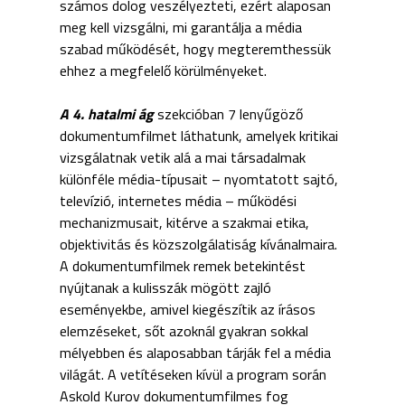
számos dolog veszélyezteti, ezért alaposan
meg kell vizsgálni, mi garantálja a média
szabad működését, hogy megteremthessük
ehhez a megfelelő körülményeket.
A 4. hatalmi ág
szekcióban 7 lenyűgöző
dokumentumfilmet láthatunk, amelyek kritikai
vizsgálatnak vetik alá a mai társadalmak
különféle média-típusait – nyomtatott sajtó,
televízió, internetes média – működési
mechanizmusait, kitérve a szakmai etika,
objektivitás és közszolgálatiság kívánalmaira.
A dokumentumfilmek remek betekintést
nyújtanak a kulisszák mögött zajló
eseményekbe, amivel kiegészítik az írásos
elemzéseket, sőt azoknál gyakran sokkal
mélyebben és alaposabban tárják fel a média
világát. A vetítéseken kívül a program során
Askold Kurov dokumentumfilmes fog