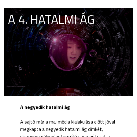
A 4. HATALMI ÁG
A negyedik hatalmi ág
A sajtó már a mai média kialakulása előtt jóval
megkapta a negyedik hatalmi ág címkét,
elismerve véleményformáló szerepét; azt a