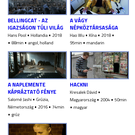
BELLINGCAT - AZ
A VÁGY
IGAZSÁGON TÚLI VILÁG
NÉPKÖZTÁRSASÁGA
•
•
•
•
•
Hans Pool
Hollandia
2018
Hao Wu
Kína
2018
•
•
•
88min
angol, holland
95min
mandarin
A NAPLEMENTE
HACKNI
KÁPRÁZTATÓ FÉNYE
•
Kresalek Dávid
•
•
•
Salomé Jashi
Grúzia,
Magyarország
2004
50min
•
•
•
Németország
2016
74min
magyar
•
grúz