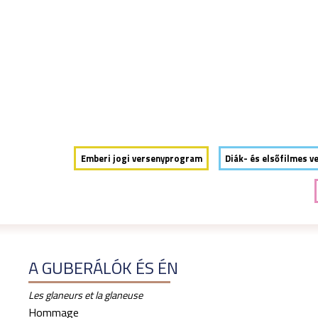
INFÓ
PROGRAM
ESEMÉNYEK
ZSŰRI
OKTATÁS
V
Emberi jogi versenyprogram
Diák- és elsőfilmes v
A GUBERÁLÓK ÉS ÉN
Les glaneurs et la glaneuse
Hommage