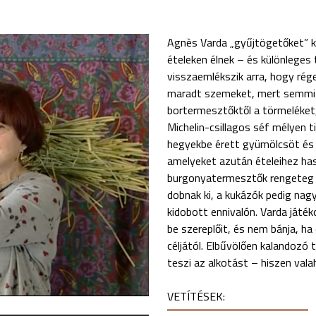
Agnès Varda „gyűjtögetőket” ke
ételeken élnek – és különleges
visszaemlékszik arra, hogy ré
maradt szemeket, mert semmi s
bortermesztőktől a törmeléket
Michelin-csillagos séf mélyen t
hegyekbe érett gyümölcsöt és 
amelyeket azután ételeihez has
burgonyatermesztők rengeteg t
dobnak ki, a kukázók pedig na
kidobott ennivalón. Varda játék
be szereplőit, és nem bánja, ha
céljától. Elbűvölően kalandozó 
teszi az alkotást – hiszen vala
VETÍTÉSEK: