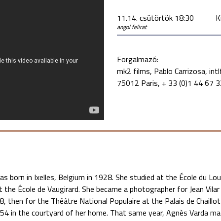
11.14. csütörtök 18:30
K
angol felirat
Forgalmazó:
mk2 films, Pablo Carrizosa, in
75012 Paris, + 33 (0)1 44 67 
s born in Ixelles, Belgium in 1928. She studied at the École du Lou
 the École de Vaugirard. She became a photographer for Jean Vil
8, then for the Théâtre National Populaire at the Palais de Chaillot 
1954 in the courtyard of her home. That same year, Agnès Varda 