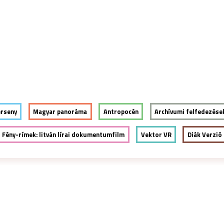
Jump to navigation
ENDÉGEK
VIDÉKI VERZIÓ
BLOG
PARTNEREK
erseny
Magyar panoráma
Antropocén
Archívumi felfedezése
Fény-rímek: litván lírai dokumentumfilm
Vektor VR
Diák Verzió