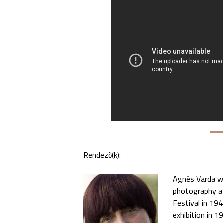
Rendező(k):
Agnès Varda wa
photography at
Festival in 194
exhibition in 