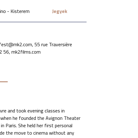
ino - Kisterem
Jegyek
tlfest@mk2.com, 55 rue Traversière
32 56, mk2films.com
vre and took evening classes in
ar when he founded the Avignon Theater
in Paris. She held her first personal
made the move to cinema without any