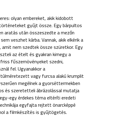
res: olyan embereket, akik kidobott
 történeteket gyűjt össze. Egy bárpultos
gen aratás után összeszedte a mezőn
em veszhet kárba. Vannak, akik elkérik a
, amit nem szedtek össze szüretkor. Egy
iszteli az ételt és gyakran kimegy a
friss fűszernövényeket szedni,
znál fel. Ugyanakkor a
úlméretezett vagy furcsa alakú krumplit
gyszerűen megélnek a gyorséttermekben
os és szeretetteli ábrázolással mutatja
 egy-egy érdekes téma eltéríti eredeti
technikája egyfajta rejtett önarcképpé
hol a filmkészítés is gyűjtögetés.