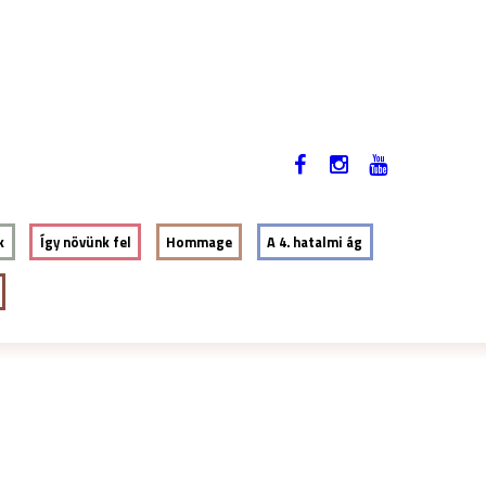
2019. NOVEMBER 12-17.
EN
k
Így növünk fel
Hommage
A 4. hatalmi ág