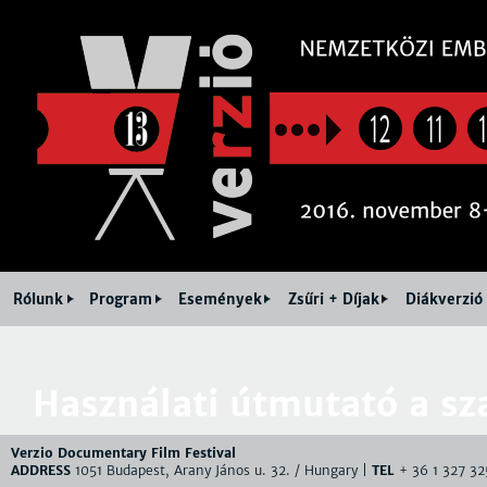
Jum
12
11
Rólunk
Program
Események
Zsűri + Díjak
Diákverzió
Használati útmutató a s
Verzio Documentary Film Festival
ADDRESS
1051 Budapest, Arany János u. 32. / Hungary |
TEL
+ 36 1 327 32