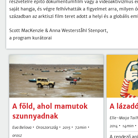
részvételre építő dokumentumfilm vagy a videoaktivizmus e
saját hangja, és végre felhívhatták a figyelmet arra, milyen 
században az arktiszi film teret adott a helyi és a globális e
Scott MacKenzie & Anna Westerståhl Stenport,
a program kurátorai
A föld, ahol mamutok
A lázad
szunnyadnak
Elle-Maija Tail
•
14min
2014
•
•
•
•
Eva Belova
Oroszország
72min
2015
orosz
A rendező ani