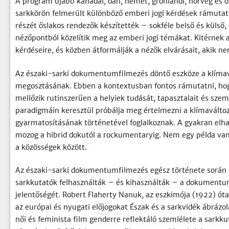
A program újabb kanadai, dán, német, grönlandi, norvég és o
sarkkörön felmerült különböző emberi jogi kérdések rámutatn
részét őslakos rendezők készítették – sokféle belső és külső, t
nézőpontból közelítik meg az emberi jogi témákat. Kitérnek a 
kérdéseire, és közben átformálják a nézők elvárásait, akik nem
Az északi-sarki dokumentumfilmezés döntő eszköze a klímavá
megosztásának. Ebben a kontextusban fontos rámutatni, hogy t
mellőzik rutinszerűen a helyiek tudását, tapasztalait és sze
paradigmáin keresztül próbálja meg értelmezni a klímaválto
gyarmatosításának történetével foglalkoznak. A gyakran elhal
mozog a hibrid dokutól a rockumentaryig. Nem egy példa van 
a közösségek között.
Az északi-sarki dokumentumfilmezés egész története során k
sarkkutatók felhasználták – és kihasználták – a dokumentumf
jelentőségét. Robert Flaherty Nanuk, az eszkimója (1922) 
az európai és nyugati előjogokat Észak és a sarkvidék ábrázol
női és feminista film genderre reflektáló szemlélete a sarkku