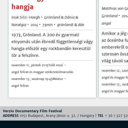
hangja
Matthias von G
•
Grönland
201
•
Inuk Silis-Hoegh
Grönland & Dánia &
angol
•
•
•
Norvégia
73min
grönlandi & dán
2014
Amikor a jég
1973, Grönland. A 200 év gyarmati
az óceánba f
elnyomás után ébredő függetlenségi vágy
emberekről o
hangja először egy rockbandán keresztül
szorosan össz
tör a felszínre.
világ távoli s
november 11., péntek 21:15
Toldi mozi
november 12., szo
angol felirat és magyar szinkrontolmácsolás
angol és magyar fe
november 13., vasárnap 19:45
Művész
november 13., vas
angol felirat
angol és magyar fe
Verzio Documentary Film Festival
ADDRESS
1051 Budapest, Arany János u. 32. / Hungary |
TEL
+ 36 1 327 32