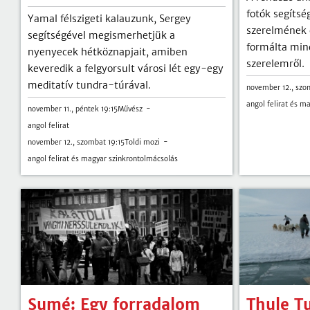
fotók segítsé
Yamal félszigeti kalauzunk, Sergey
szerelmének 
segítségével megismerhetjük a
formálta mind
nyenyecek hétköznapjait, amiben
szerelemről.
keveredik a felgyorsult városi lét egy-egy
meditatív tundra-túrával.
november 12., szo
angol felirat és m
november 11., péntek 19:15
Művész
angol felirat
november 12., szombat 19:15
Toldi mozi
angol felirat és magyar szinkrontolmácsolás
Sumé: Egy forradalom
Thule T