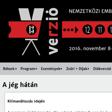
Jum
12
11
Rólunk
Program
Események
Zsűri + Díjak
Diákverzió
A jég hátán
Klímaváltozás idején